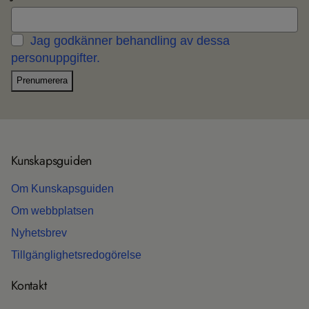
Jag godkänner behandling av dessa
personuppgifter.
Prenumerera
Kun­skaps­gui­den
Om Kun­skaps­gui­den
Om webb­plat­sen
Nyhets­b­rev
Till­gäng­lig­hets­re­do­gö­relse
Kon­takt