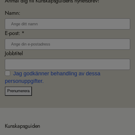
Anmäl dig till Kunskapsguidens nyhetsbrev!
Namn:
E-post: *
Jobbtitel
Jag godkänner behandling av dessa
personuppgifter.
Prenumerera
Kun­skaps­gui­den