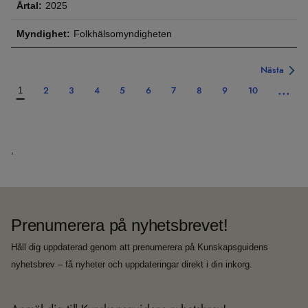
2025
Folkhälsomyndigheten
Nästa
...
2
3
4
5
6
7
8
9
10
1
,
Prenumerera på nyhetsbrevet!
Håll dig uppdaterad genom att prenumerera på Kunskapsguidens
nyhetsbrev – få nyheter och uppdateringar direkt i din inkorg.