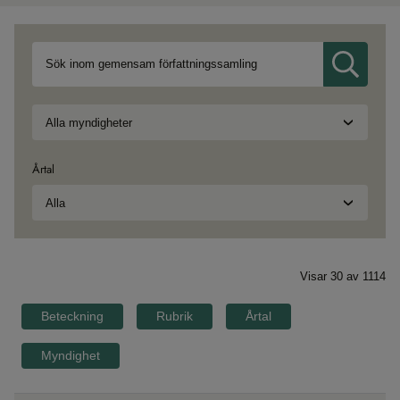
Årtal
Visar
30
av
1114
Beteckning
Rubrik
Årtal
Myndighet