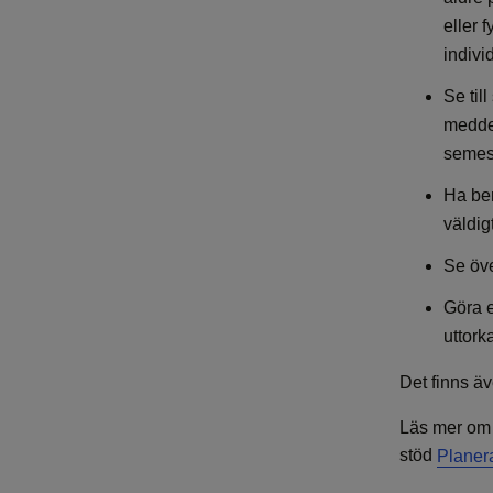
eller 
indivi
Se til
meddel
semest
Ha ber
väldig
Se öve
Göra e
uttork
Det finns ä
Läs mer om 
stöd
Planer