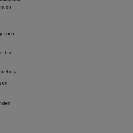
öra en
ger och
t blir
ärmebölja.
a en
nsten.