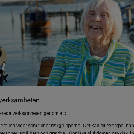
 verksamheten
ereda verksamheten genom att:
fiera individer som tillhör riskgrupperna. Det kan till exempel ha
personer, små barn och gravida. Kroniska sjukdomar, psykisk, int