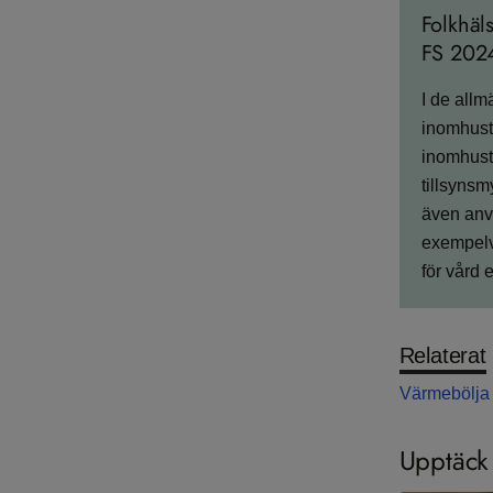
Folkhäl
FS 202
I de allm
inomhuste
inomhuste
tillsyns
även anv
exempelv
för vård 
Relaterat
Värmebölja 
Upptäck