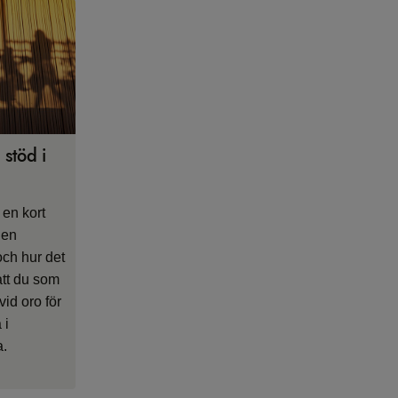
 stöd i
 en kort
 en
och hur det
att du som
id oro för
 i
a.