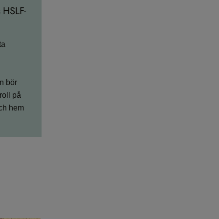
 HSLF-
ta
n bör
oll på
och hem