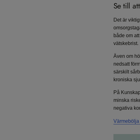
Se till 
Det är vikti
omsorgstaga
både om att
vätskebrist.
Även om hög
nedsatt förm
särskilt sår
kroniska sj
På Kunskaps
minska riske
negativa ko
Värmebölja 