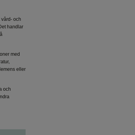
t vård- och
Det handlar
på
rsoner med
atur,
demens eller
pa och
andra