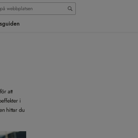
sguiden
ör att
effekter i
n hittar du