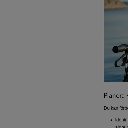
Planera
Du kan förb
Identi
äldre 