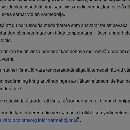
fysisk funktionsnedsättning samt viss medicinering, kan också g
d extra sårbar vid en värmebölja.
l så att du har utsedda medarbetare som ansvarar för att bevaka
anden eller varningar om höga temperaturer – även under hel
ertid.
edskap för att vissa personer kan behöva mer omvårdnad om de
t varmt.
r rutiner för att förvara temperaturkänsliga läkemedel rätt vid v
n bedömning kring användningen av fläktar, eftersom de kan h
ande effekt.
ven särskilda åtgärder att tänka på för boenden och inom hemtjä
hur du kan förbereda din verksamhet i Folkhälsomyndighetens
a vård och omsorg inför värmeböljor
.