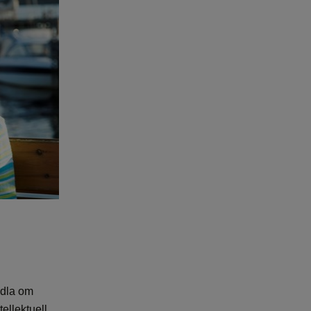
ndla om
ellektuell