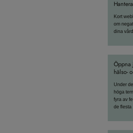
Hantera
Kort webb
om negati
dina vård
Öppna j
hälso- 
Under de 
höga temp
fyra av f
de flesta