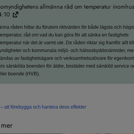
somyndighetens allmänna råd om temperatur inomhus
4:10
änna råden hittar du förutom riktvärden för både lägsta och högs
mperatur, råd om vad du kan göra för att sänka en fastighets
mperatur när det är varmt ute. De råden riktar sig framför allt till
myndigheter och kommunala miljö- och hälsoskyddsnämnder, me
ändas av fastighetsägare och verksamhetsutövare för egenkontr
is särskilda boenden för äldre, bostäder med särskild service 
eller boende (HVB).
– att förebygga och hantera dess effekter
 mer