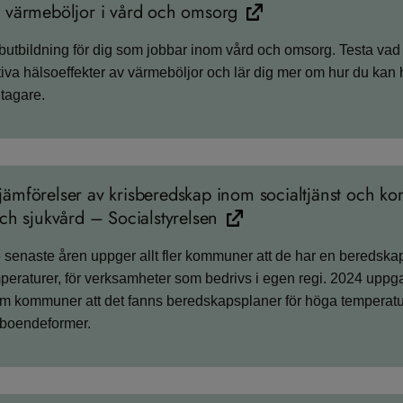
 värmeböljor i vård och omsorg
­utbild­ning för dig som jobbar inom vård och omsorg. Testa vad
va hälsoeffekter av värmeböljor och lär dig mer om hur du kan 
tagare.
ämförelser av krisberedskap inom socialtjänst och k
och sjukvård – Socialstyrelsen
senaste åren uppger allt fler kommuner att de har en beredskap
eraturer, för verksamheter som bedrivs i egen regi. 2024 uppg
em kommuner att det fanns beredskapsplaner för höga temperatur
 boendeformer.