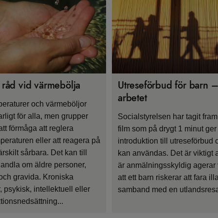
 råd vid värmebölja
Utreseförbud för barn –
arbetet
eraturer och värmeböljor
arligt för alla, men grupper
Socialstyrelsen har tagit fram
t förmåga att reglera
film som på drygt 1 minut ger
eraturen eller att reagera på
introduktion till utreseförbud 
ärskilt sårbara. Det kan till
kan användas. Det är viktigt 
andla om äldre personer,
är anmälningsskyldig agerar v
och gravida. Kroniska
att ett barn riskerar att fara illa
psykisk, intellektuell eller
samband med en utlandsres
ktionsnedsättning...