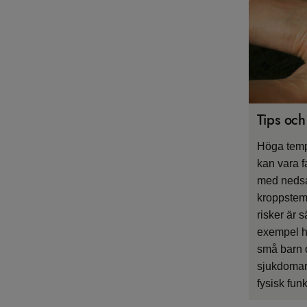
Tips och
Höga temp
kan vara f
med nedsat
kroppstemp
risker är s
exempel h
små barn 
sjukdomar, 
fysisk fun