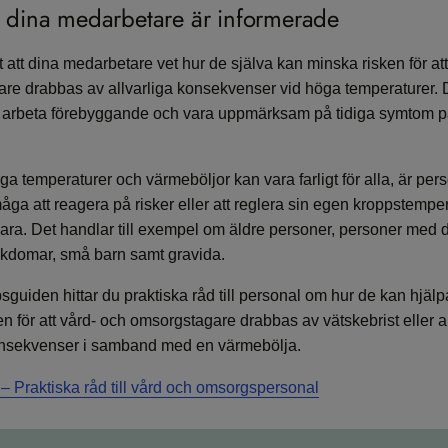
att dina medarbetare är informerade
gt att dina medarbetare vet hur de själva kan minska risken för at
re drabbas av allvarliga konsekvenser vid höga temperaturer. 
 arbeta förebyggande och vara uppmärksam på tidiga symtom 
a temperaturer och värmeböljor kan vara farligt för alla, är pe
åga att reagera på risker eller att reglera sin egen kroppstemper
bara. Det handlar till exempel om äldre personer, personer med 
ukdomar, små barn samt gravida.
guiden hittar du praktiska råd till personal om hur de kan hjäl
n för att vård- och omsorgstagare drabbas av vätskebrist eller 
nsekvenser i samband med en värmebölja.
– Praktiska råd till vård och omsorgspersonal