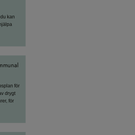
 du kan
hjälpa
ommunal
splan för
av drygt
er, för