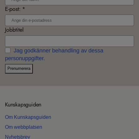
E-post: *
Jobbtitel
Jag godkänner behandling av dessa
personuppgifter.
Prenumerera
Kun­skaps­gui­den
Om Kun­skaps­gui­den
Om webb­plat­sen
Nyhets­b­rev