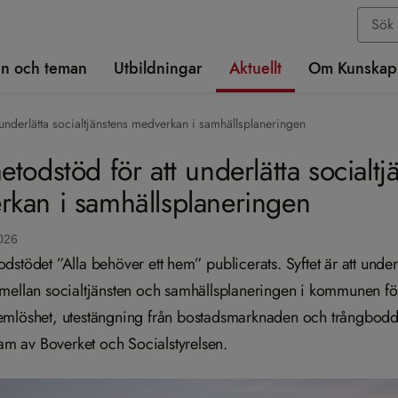
n och teman
Utbildningar
Aktuellt
Om Kunskap
 underlätta socialtjänstens medverkan i samhällsplaneringen
etodstöd för att underlätta socialtj
kan i samhällsplaneringen
026
dstödet ”Alla behöver ett hem” publicerats. Syftet är att under
mellan socialtjänsten och samhällsplaneringen i kommunen för
mlöshet, utestängning från bostadsmarknaden och trångbodd
fram av Boverket och Socialstyrelsen.