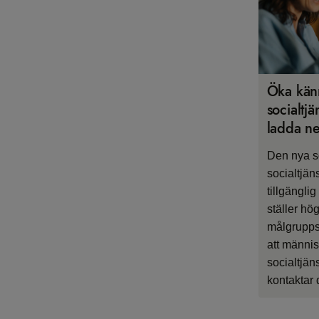
Öka kä
socialtjä
ladda ne
Den nya so
socialtjä
tillgängli
ställer hö
målgrupp
att männis
socialtjä
kontaktar 