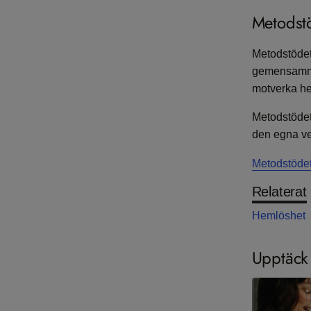
Metodstö
Metodstödet 
gemensamma 
motverka he
Metodstödet 
den egna ver
Metodstödet
Relaterat
Hemlöshet
Upptäck