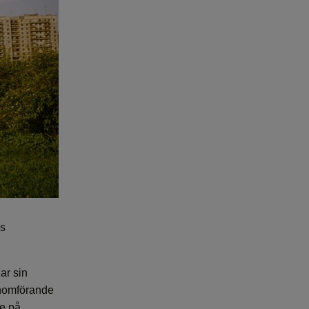
es
ar sin
enomförande
re på