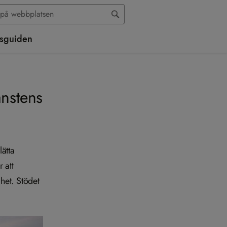
sguiden
änstens
lätta
 att
het. Stödet