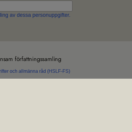
ing av dessa personuppgifter.
sam för­fatt­nings­sam­ling
rif­ter och all­männa råd (HSLF-FS)
n­sam för­fatt­nings­sam­ling