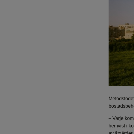
Metodstödet
bostadsbeh
– Varje komm
hemvist i k
av åtgärder 