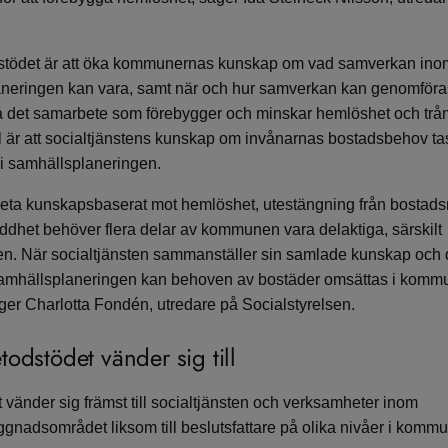
stödet är att öka kommunernas kunskap om vad samverkan ino
neringen kan vara, samt när och hur samverkan kan genomföra
å det samarbete som förebygger och minskar hemlöshet och trå
l är att socialtjänstens kunskap om invånarnas bostadsbehov tas 
 i samhällsplaneringen.
rbeta kunskapsbaserat mot hemlöshet, utestängning från bosta
ddhet behöver flera delar av kommunen vara delaktiga, särskilt
ten. När socialtjänsten sammanställer sin samlade kunskap och
amhällsplaneringen kan behoven av bostäder omsättas i kom
ger Charlotta Fondén, utredare på Socialstyrelsen.
todstödet vänder sig till
vänder sig främst till socialtjänsten och verksamheter inom
gnadsområdet liksom till beslutsfattare på olika nivåer i komm