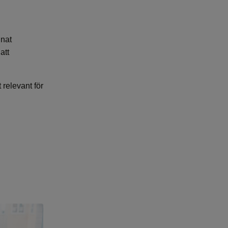
nnat
att
 relevant för