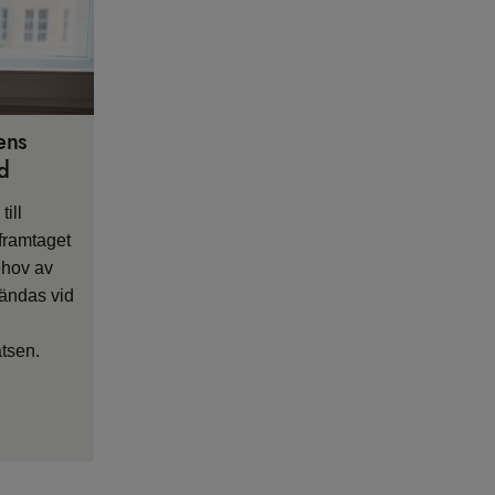
tens
d
till
 framtaget
ehov av
vändas vid
tsen.