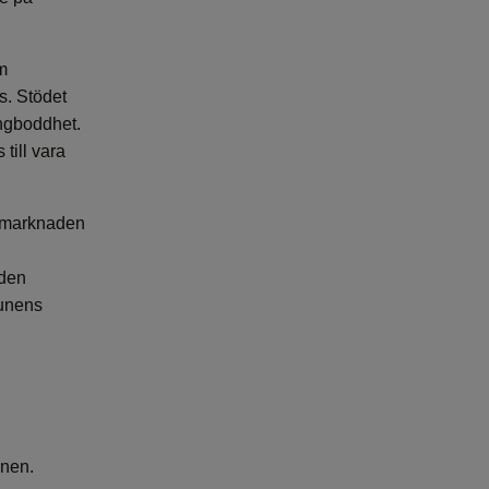
m
s. Stödet
ngboddhet.
till vara
dsmarknaden
 den
munens
unen.