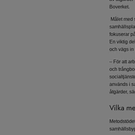
Boverket.
Målet med 
samhällspla
fokuserar p
En viktig de
och vägs in
–
För att a
och trångbo
socialtjäns
används i s
åtgärder, sä
Vilka me
Metodstödet 
samhällsbyg