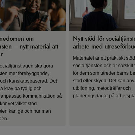
nnedomen om
Nytt stöd för socialtjäns
nsten – nytt material att
arbete med utreseförbu
r
Materialet är ett praktiskt stöd 
socialtjänsten och är särskilt
cialtjänstlagen ska göra
för dem som utreder barns b
nsten mer förebyggande,
stöd eller skydd. Det kan an
g och kunskapsbaserad. Det
utbildning, metodträffar och
ga krav på tydlig och
planeringsdagar på arbetspla
sanpassad kommunikation så
kor vet vilket stöd
nsten kan ge och hur man
den.