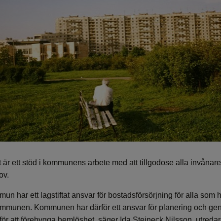
 är ett stöd i kommunens arbete med att tillgodose alla invånar
ov.
un har ett lagstiftat ansvar för bostadsförsörjning för alla som h
ommunen. Kommunen har därför ett ansvar för planering och g
för att förebygga hemlöshet, säger Ida Steineck Nilsson, utreda