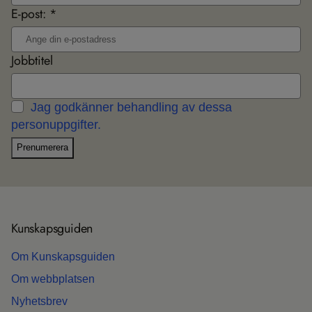
E-post: *
Jobbtitel
Jag godkänner behandling av dessa
personuppgifter.
Prenumerera
Kun­skaps­gui­den
Om Kun­skaps­gui­den
Om webb­plat­sen
Nyhets­b­rev