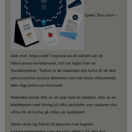
Spelet ”Bra vanor –
tänk stort, börja smått” inspirerar på ett lekfullt sätt till
hälsosamma levnadsvanor, och har tagits fram av
Socialstyrelsen. Tanken är att materialet ska locka till att dels
pröva kravlösa fysiska aktiviteter som kan bryta stillasittande,
dels våga pröva nya livsmedel.
Materialet består dels av ett spel med en spelplan, dels av en
blädderpärm med förslag på olika aktiviteter som spelaren ska
utföra för att kunna gå vidare på spelplanen.
Spelet riktar sig främst till personer med kognitiv
funktionsnedsättning som har stöd utifrån LSS eller SoL.