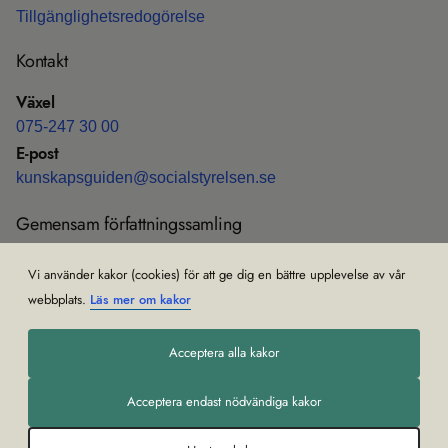
Till­gäng­lig­hets­re­do­gö­relse
Kon­takt
Växel
075-247 30 00
E-post
kun­skaps­gui­den@soci­al­sty­rel­sen.se
Gemen­sam för­fatt­nings­sam­ling
Före­skrif­ter och all­männa råd (HSLF-FS)
Vi använder kakor (cookies) för att ge dig en bättre upplevelse av vår
Om gemen­sam för­fatt­nings­sam­ling
webbplats.
Läs mer om kakor
Acceptera alla kakor
Acceptera endast nödvändiga kakor