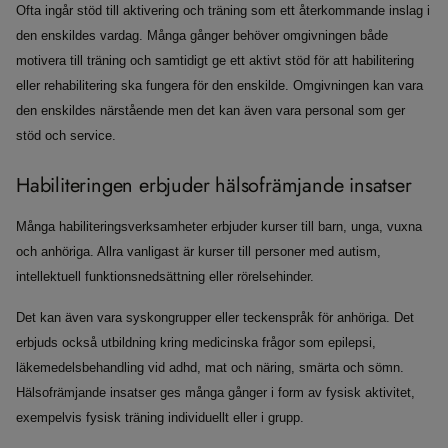
Ofta ingår stöd till aktivering och träning som ett återkommande inslag i
den enskildes vardag. Många gånger behöver omgivningen både
motivera till träning och samtidigt ge ett aktivt stöd för att habilitering
eller rehabilitering ska fungera för den enskilde. Omgivningen kan vara
den enskildes närstående men det kan även vara personal som ger
stöd och service.
Habiliteringen erbjuder hälsofrämjande insatser
Många habiliteringsverksamheter erbjuder kurser till barn, unga, vuxna
och anhöriga. Allra vanligast är kurser till personer med autism,
intellektuell funktionsnedsättning eller rörelsehinder.
Det kan även vara syskongrupper eller teckenspråk för anhöriga. Det
erbjuds också utbildning kring medicinska frågor som epilepsi,
läkemedelsbehandling vid adhd, mat och näring, smärta och sömn.
Hälsofrämjande insatser ges många gånger i form av fysisk aktivitet,
exempelvis fysisk träning individuellt eller i grupp.