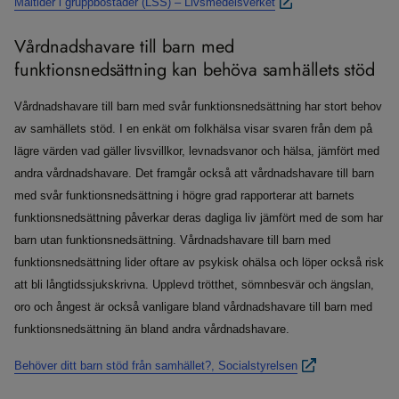
Måltider i gruppbostäder (LSS) – Livsmedelsverket
Vårdnadshavare till barn med
funktionsnedsättning kan behöva samhällets stöd
Vårdnadshavare till barn med svår funktionsnedsättning har stort behov
av samhällets stöd. I en enkät om folkhälsa visar svaren från dem på
lägre värden vad gäller livsvillkor, levnadsvanor och hälsa, jämfört med
andra vårdnadshavare. Det framgår också att vårdnadshavare till barn
med svår funktionsnedsättning i högre grad rapporterar att barnets
funktionsnedsättning påverkar deras dagliga liv jämfört med de som har
barn utan funktionsnedsättning. Vårdnadshavare till barn med
funktionsnedsättning lider oftare av psykisk ohälsa och löper också risk
att bli långtidssjukskrivna. Upplevd trötthet, sömnbesvär och ängslan,
oro och ångest är också vanligare bland vårdnadshavare till barn med
funktionsnedsättning än bland andra vårdnadshavare.
Behöver ditt barn stöd från samhället?, Socialstyrelsen