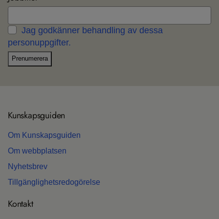
Jag godkänner behandling av dessa
personuppgifter.
Prenumerera
Kun­skaps­gui­den
Om Kun­skaps­gui­den
Om webb­plat­sen
Nyhets­b­rev
Till­gäng­lig­hets­re­do­gö­relse
Kon­takt