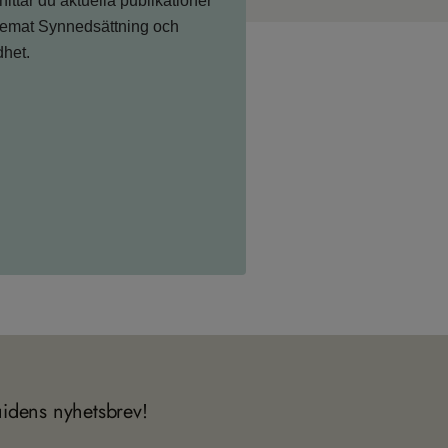
hittar du aktuella publikationer
emat Synnedsättning och
dhet.
uidens nyhetsbrev!