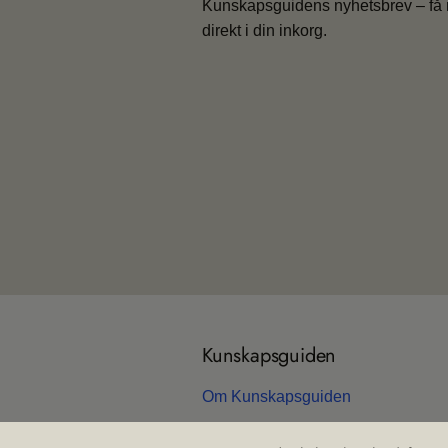
Kunskapsguidens nyhetsbrev – få 
direkt i din inkorg.
Kun­skaps­gui­den
Om Kun­skaps­gui­den
Om webb­plat­sen