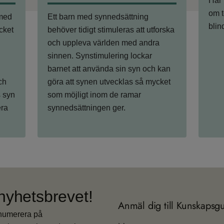
Här 
om t
 med
Ett barn med synnedsättning
blin
cket
behöver tidigt stimuleras att utforska
och uppleva världen med andra
sinnen. Synstimulering lockar
barnet att använda sin syn och kan
ch
göra att synen utvecklas så mycket
s syn
som möjligt inom de ramar
era
synnedsättningen ger.
nyhetsbrevet!
Anmäl dig till Kunskapsg
enumerera på