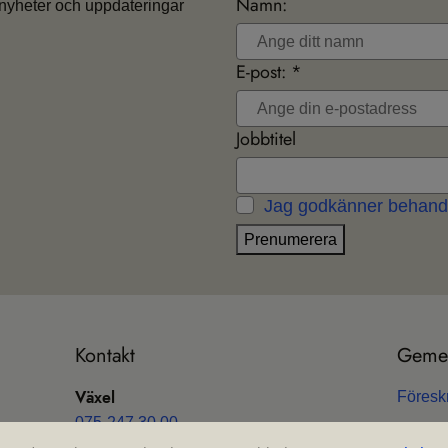
Namn:
nyheter och uppdateringar
E-post: *
Jobbtitel
Jag godkänner behandl
Prenumerera
Kon­takt
Gemen­
Växel
Före­sk
075-247 30 00
Om geme
E-post