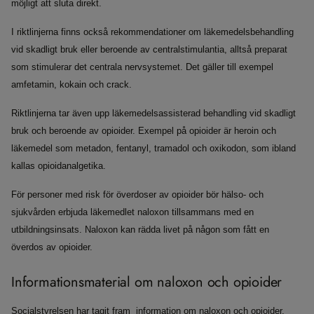
möjligt att sluta direkt.
I riktlinjerna finns också rekommendationer om läkemedelsbehandling
vid skadligt bruk eller beroende av centralstimulantia, alltså preparat
som stimulerar det centrala nervsystemet. Det gäller till exempel
amfetamin, kokain och crack.
Riktlinjerna tar även upp läkemedelsassisterad behandling vid skadligt
bruk och beroende av opioider. Exempel på opioider är heroin och
läkemedel som metadon, fentanyl, tramadol och oxikodon, som ibland
kallas opioidanalgetika.
För personer med risk för överdoser av opioider bör hälso- och
sjukvården erbjuda läkemedlet naloxon tillsammans med en
utbildningsinsats. Naloxon kan rädda livet på någon som fått en
överdos av opioider.
Informationsmaterial om naloxon och opioider
Socialstyrelsen har tagit fram information om naloxon och opioider,