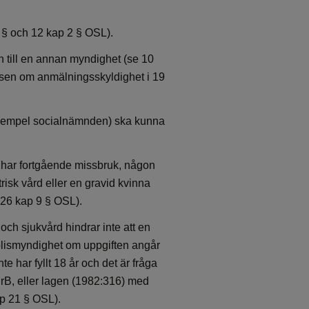
 § och 12 kap 2 § OSL).
en till en annan myndighet (se 10
sen om anmälningsskyldighet i 19
l exempel socialnämnden) ska kunna
 har fortgående missbruk, någon
risk vård eller en gravid kvinna
 26 kap 9 § OSL).
ch sjukvård hindrar inte att en
polismyndighet om uppgiften angår
 har fyllt 18 år och det är fråga
BrB, eller lagen (1982:316) med
p 21 § OSL).