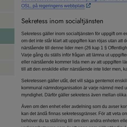
OSL, på regeringens webbplats
Sekretess inom socialtjänsten
Sekretess gäller inom socialtjänsten för uppgift om e
om det inte står klart att uppgiften kan röjas utan att
närstående till denne lider men (26 kap 1 § Offentli
Varje gång du ställs inför frågan att lämna ut uppgi
eller närstående kommer lida men av att uppgiften 
till att den enskilde eller närstående inte lider men, 
Sekretessen gäller utåt, det vill säga gentemot enski
kommunal nämndorganisation är varje nämnd med un
myndighet. Därför gäller sekretess även mellan olik
Även om den enhet eller avdelning som du avser k
kan det ändå finnas sekretessgränser. För att veta o
behöver du ta ställning till om den andra enheten ell