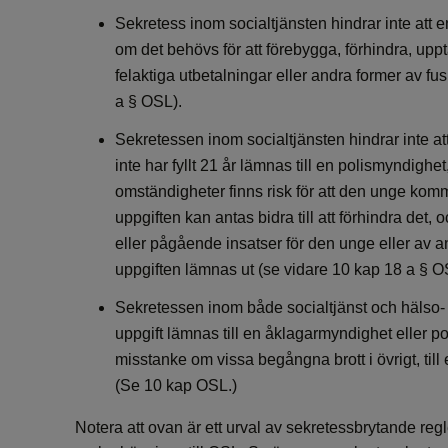
Sekretess inom socialtjänsten hindrar inte att 
om det behövs för att förebygga, förhindra, upptä
felaktiga utbetalningar eller andra former av fu
a § OSL).
Sekretessen inom socialtjänsten hindrar inte at
inte har fyllt 21 år lämnas till en polismyndighe
omständigheter finns risk för att den unge komm
uppgiften kan antas bidra till att förhindra det,
eller pågående insatser för den unge eller av an
uppgiften lämnas ut (se vidare 10 kap 18 a § O
Sekretessen inom både socialtjänst och hälso- 
uppgift lämnas till en åklagarmyndighet eller p
misstanke om vissa begångna brott i övrigt, til
(Se 10 kap OSL.)
Notera att ovan är ett urval av sekretessbrytande regl