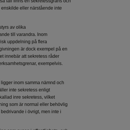
så fall finns en sekretessgräns och
 enskilde eller närstående inte
tyrs av olika
ande till varandra. Inom
isk uppdelning på flera
dgivningen är dock exempel på en
t innebär att sekretess råder
erksamhetsgrenar, exempelvis.
ta ligger inom samma nämnd och
ler inte sekretess enligt
allad inre sekretess, vilket
kning som är normal eller behövlig
bedrivande i övrigt, men inte i