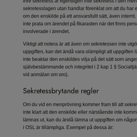
Inre sekretess är egentligen inte sekretess i den men
sekretesslagen utan handlar förenklat om att du har e
om den enskilde på ett ansvarsfullt sätt, även internt
inte prata om ärendet på fikarasten när det finns per
involverade i ärendet.
Viktigt att notera är att även om sekretessen inte utgö
uppgiften, kan det ändå vara olämpligt att uppgiften 
inte beaktar den enskildes vilja på det sätt som an
självbestämmande och integritet i 2 kap 1 § Socialtj
vid anmälan om oro).
Sekretessbrytande regler
Om du vid en menprövning kommer fram till att sekretes
inte klart att den enskilde eller närstående inte komm
lämnas ut, kan du ändå lämna ut uppgiften om någon
i OSL är tillämpliga. Exempel på dessa är: