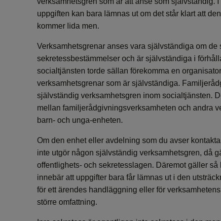
verksamhetsgren som är att anse som självständig. I 
uppgiften kan bara lämnas ut om det står klart att den
kommer lida men.
Verksamhetsgrenar anses vara självständiga om de s
sekretessbestämmelser och är självständiga i förhåll
socialtjänsten torde sällan förekomma en organisator
verksamhetsgrenar som är självständiga. Familjerå
självständig verksamhetsgren inom socialtjänsten. De
mellan familjerådgivningsverksamheten och andra v
barn- och unga-enheten.
Om den enhet eller avdelning som du avser kontak
inte utgör någon självständig verksamhetsgren, då gäl
offentlighets- och sekretesslagen. Däremot gäller så k
innebär att uppgifter bara får lämnas ut i den utsträc
för ett ärendes handläggning eller för verksamhetens 
större omfattning.