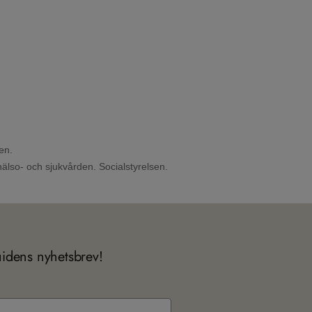
en.
 hälso- och sjukvården.
Socialstyrelsen.
uidens nyhetsbrev!