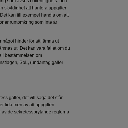
ing som avses i offentlighets- och
n skyldighet att hantera uppgifter
. Det kan till exempel handla om att
soner runtomkring som inte är
r något hinder för att lämna ut
lämnas ut. Det kan vara fallet om du
ges i bestämmelsen om
änstlagen, SoL, (undantag gäller
s gäller, det vill säga det står
er lida men av att uppgiften
 av de sekretessbrytande reglerna