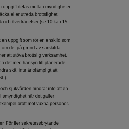
en uppgift delas mellan myndigheter
cka eller utreda brottslighet,
sk och överträdelser (se 10 kap 15
t en uppgift som rör en enskild som
t, om det på grund av särskilda
er att utöva brottslig verksamhet,
 och det med hänsyn till planerade
dra skäl inte är olämpligt att
SL).
och sjukvården hindrar inte att en
olismyndighet när det gäller
l exempel brott mot vuxna personer.
er. För fler sekretessbrytande