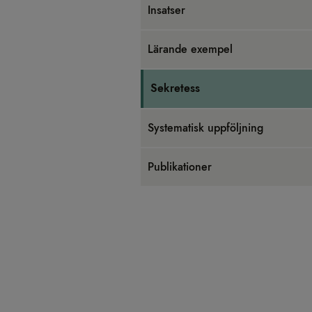
Insat­ser
Lärande exem­pel
Sek­re­tess
Sys­te­ma­tisk upp­följ­ning
Pub­li­ka­tio­ner