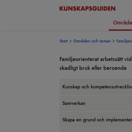
Område
Start
Områden och teman
Familjeo
Famil­je­o­ri­en­te­rat arbets­sätt vid
skad­ligt bruk eller bero­ende
Kun­skap och kom­pe­tens­ut­veck­li
Sam­ver­kan
Skapa en grund och imple­men­te