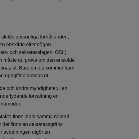
nskilds personliga förhållanden,
 den enskilde eller någon
ghets- och sekretesslagen, OSL).
ften måste du pröva om den enskilde
lämnas ut. Bara om du kommer fram
kan uppgiften lämnas ut.
lda och andra myndigheter. I en
derlydande förvaltning en
a nämnder.
ontakta finns inom samma nämnd
m det finns en sekretessgräns
er avdelningen utgör en