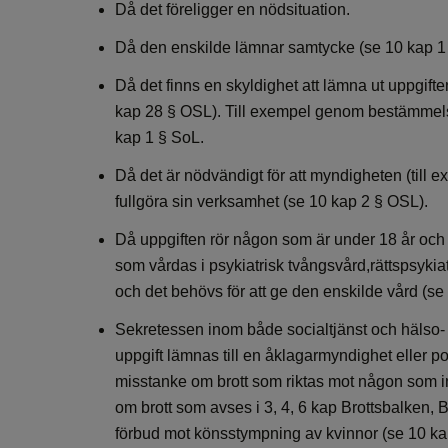
Då det föreligger en nödsituation.
Då den enskilde lämnar samtycke (se 10 kap 1
Då det finns en skyldighet att lämna ut uppgift
kap 28 § OSL). Till exempel genom bestämmel
kap 1 § SoL.
Då det är nödvändigt för att myndigheten (til
fullgöra sin verksamhet (se 10 kap 2 § OSL).
Då uppgiften rör någon som är under 18 år och
som vårdas i psykiatrisk tvångsvård,rättspsykiat
och det behövs för att ge den enskilde vård (se
Sekretessen inom både socialtjänst och hälso- o
uppgift lämnas till en åklagarmyndighet eller 
misstanke om brott som riktas mot någon som inte
om brott som avses i 3, 4, 6 kap Brottsbalken, 
förbud mot könsstympning av kvinnor (se 10 ka