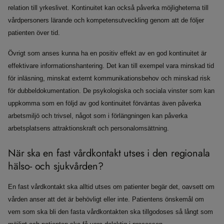
relation till yrkeslivet. Kontinuitet kan också påverka möjligheterna till
vårdpersoners lärande och kompetensutveckling genom att de följer
patienten över tid.
Övrigt som anses kunna ha en positiv effekt av en god kontinuitet är
effektivare informationshantering. Det kan till exempel vara minskad tid
för inläsning, minskat externt kommunikationsbehov och minskad risk
för dubbeldokumentation. De psykologiska och sociala vinster som kan
uppkomma som en följd av god kontinuitet förväntas även påverka
arbetsmiljö och trivsel, något som i förlängningen kan påverka
arbetsplatsens attraktionskraft och personalomsättning.
När ska en fast vårdkontakt utses i den regionala
hälso- och sjukvården?
En fast vårdkontakt ska alltid utses om patienter begär det, oavsett om
vården anser att det är behövligt eller inte. Patientens önskemål om
vem som ska bli den fasta vårdkontakten ska tillgodoses så långt som