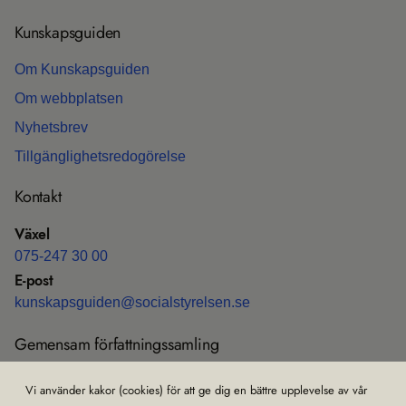
Kun­skaps­gui­den
Om Kun­skaps­gui­den
Om webb­plat­sen
Nyhets­b­rev
Till­gäng­lig­hets­re­do­gö­relse
Kon­takt
Växel
075-247 30 00
E-post
kun­skaps­gui­den@soci­al­sty­rel­sen.se
Gemen­sam för­fatt­nings­sam­ling
Före­skrif­ter och all­männa råd (HSLF-FS)
Vi använder kakor (cookies) för att ge dig en bättre upplevelse av vår