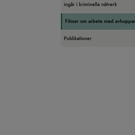
ingår i kri­mi­nella nät­verk
Fil­mer om arbete med avhop­pa
Pub­li­ka­tio­ner