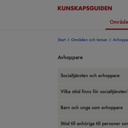
Område
Start
Områden och teman
Avhoppa
Avhop­pare
Soci­al­tjäns­ten och avhop­pare
Vilka stöd finns för soci­al­tjäns­ten
Barn och unga som avhop­pare
Stöd till anhö­riga till per­so­ner s