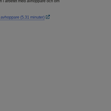
en i arbetet med avhoppare och om
 avhoppare (5.31 minuter)