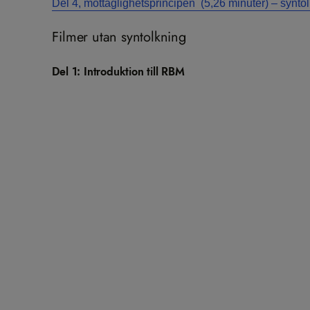
Del 4, mottaglighetsprincipen (5,26 minuter) – synto
Filmer utan syntolkning
Del 1: Introduktion till RBM