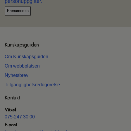
personuppgifter.
Prenumerera
Kun­skaps­gui­den
Om Kun­skaps­gui­den
Om webb­plat­sen
Nyhets­b­rev
Till­gäng­lig­hets­re­do­gö­relse
Kon­takt
Växel
075-247 30 00
E-post