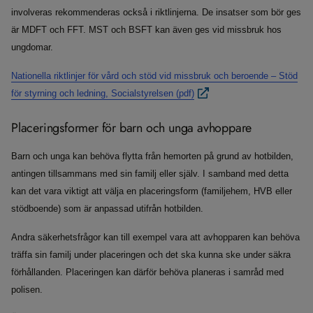
involveras rekommenderas också i riktlinjerna. De insatser som bör ges
är MDFT och FFT. MST och BSFT kan även ges vid missbruk hos
ungdomar.
Nationella riktlinjer för vård och stöd vid missbruk och beroende – Stöd
för styrning och ledning, Socialstyrelsen (pdf)
Placeringsformer för barn och unga avhoppare
Barn och unga kan behöva flytta från hemorten på grund av hotbilden,
antingen tillsammans med sin familj eller själv. I samband med detta
kan det vara viktigt att välja en placeringsform (familjehem, HVB eller
stödboende) som är anpassad utifrån hotbilden.
Andra säkerhetsfrågor kan till exempel vara att avhopparen kan behöva
träffa sin familj under placeringen och det ska kunna ske under säkra
förhållanden. Placeringen kan därför behöva planeras i samråd med
polisen.