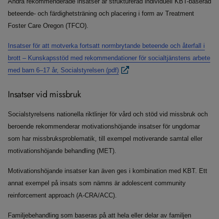
Andra rekommenderade insatser är strukturerad individuell KBT-baserad
beteende- och färdighetsträning och placering i form av Treatment
Foster Care Oregon (TFCO).
Insatser för att motverka fortsatt normbrytande beteende och återfall i
brott – Kunskapsstöd med rekommendationer för socialtjänstens arbete
med barn 6–17 år, Socialstyrelsen (pdf)
Insatser vid missbruk
Socialstyrelsens nationella riktlinjer för vård och stöd vid missbruk och
beroende rekommenderar motivationshöjande insatser för ungdomar
som har missbruksproblematik, till exempel motiverande samtal eller
motivationshöjande behandling (MET).
Motivationshöjande insatser kan även ges i kombination med KBT. Ett
annat exempel på insats som nämns är adolescent community
reinforcement approach (A-CRA/ACC).
Familjebehandling som baseras på att hela eller delar av familjen