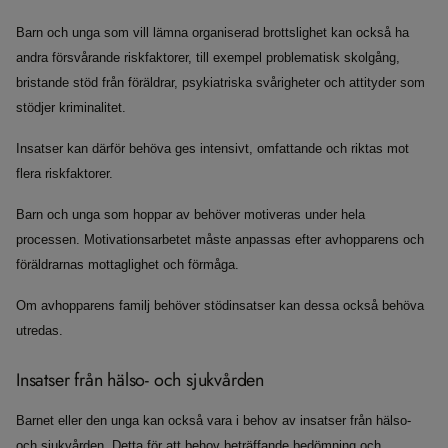
Barn och unga som vill lämna organiserad brottslighet kan också ha
andra försvårande riskfaktorer, till exempel problematisk skolgång,
bristande stöd från föräldrar, psykiatriska svårigheter och attityder som
stödjer kriminalitet.
Insatser kan därför behöva ges intensivt, omfattande och riktas mot
flera riskfaktorer.
Barn och unga som hoppar av behöver motiveras under hela
processen. Motivationsarbetet måste anpassas efter avhopparens och
föräldrarnas mottaglighet och förmåga.
Om avhopparens familj behöver stödinsatser kan dessa också behöva
utredas.
Insatser från hälso- och sjukvården
Barnet eller den unga kan också vara i behov av insatser från hälso-
och sjukvården. Detta för att behov beträffande bedömning och