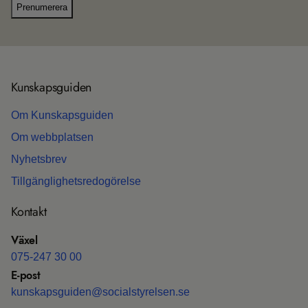
Prenumerera
Kun­skaps­gui­den
Om Kun­skaps­gui­den
Om webb­plat­sen
Nyhets­b­rev
Till­gäng­lig­hets­re­do­gö­relse
Kon­takt
Växel
075-247 30 00
E-post
kun­skaps­gui­den@soci­al­sty­rel­sen.se