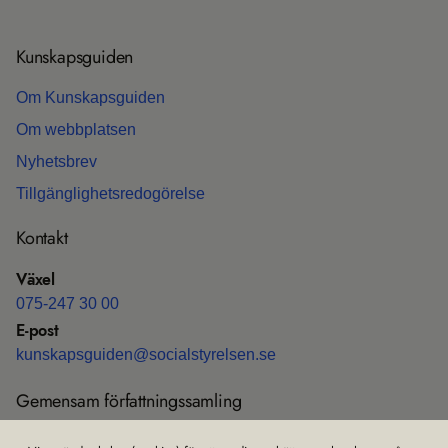
Kun­skaps­gui­den
Om Kun­skaps­gui­den
Om webb­plat­sen
Nyhets­b­rev
Till­gäng­lig­hets­re­do­gö­relse
Kon­takt
Växel
075-247 30 00
E-post
kun­skaps­gui­den@soci­al­sty­rel­sen.se
Gemen­sam för­fatt­nings­sam­ling
Före­skrif­ter och all­männa råd (HSLF-FS)