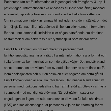
Patientens rätt att få information är lagstadgad och framgår av 3 kap. i
patientlagen. Informationen ska anpassas till individens ålder, mognad,
erfarenhet, språkliga bakgrund och andra individuella förutsättningar.
Om informationen inte kan lämnas till individen ska den i stället, om det
är möjligt, lämnas till en närstående till honom eller henne. Information
får dock inte lämnas till individen eller någon närstående om det finns
bestämmelser om sekretess eller tystnadsplikt som hindrar detta.
Enligt FN:s konvention om rättigheter för personer med
funktionsnedsättning har alla rätt till allmän information i alla format och
i alla former av kommunikation som de själva väljer. Det innebär bland
annat information om vilken form av stöd eller service som finns att få
inom socialtjänsten och hur en ansökan eller begäran om detta går till.
Enligt konventionen är alla lika inför lagen. Det innebär bland annat att
personer med funktionsnedsättning har rätt till stöd att uttrycka sin vilja
i samband med myndighetsutövning. När det gäller insatser som
erbjuds genom lagen om stöd och service till vissa funktionshindrade
(LSS) och socialtjänstlagen, är personens vilja en förutsättning för att