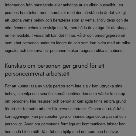
Information från närstående eller anhöriga är en viktig pusselbit i en
persons berättelse, men i samtalet med den närstående är det viktigt
att utröna vems behov och berättelse som är vems. Individens och de
närståendes behov kan skilja sig åt, men båda är viktiga för att skapa
en helhetsbild. I vissa fall kan det finnas vård- och omsorgspersonal
som känt personen under en längre tid och som kan bidra med att tolka
signaler och beskriva hur personen brukar reagera i olika situationer.
Kunskap om personen ger grund för ett
personcentrerat arbetssätt
För att kunna läsa av varje person som inte själv kan uttrycka sina
behov, sin vilja och sina önskemål behöver den som vårdar kunskap
om personen. När resurser och behov är kartlagda finns en bra grund
för att det fortsatta arbetet blir personcentrerat. Genom att utgå från
kartläggningen kan personalen göra omhändertagandet anpassat och
personligt. Även om personens förmåga att kommunicera brister kan
hen ändå bli bemött, få stöd och hjälp med det som hen behöver.