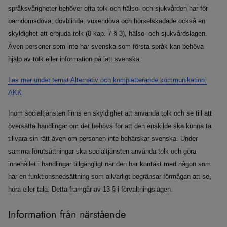
språksvårigheter behöver ofta tolk och hälso- och sjukvården har för
barndomsdöva, dövblinda, vuxendöva och hörselskadade också en
skyldighet att erbjuda tolk (8 kap. 7 § 3), hälso- och sjukvårdslagen.
Även personer som inte har svenska som första språk kan behöva
hjälp av tolk eller information på lätt svenska.
Läs mer under temat Alternativ och kompletterande kommunikation,
AKK
Inom socialtjänsten finns en skyldighet att använda tolk och se till att
översätta handlingar om det behövs för att den enskilde ska kunna ta
tillvara sin rätt även om personen inte behärskar svenska. Under
samma förutsättningar ska socialtjänsten använda tolk och göra
innehållet i handlingar tillgängligt när den har kontakt med någon som
har en funktionsnedsättning som allvarligt begränsar förmågan att se,
höra eller tala. Detta framgår av 13 § i förvaltningslagen.
Information från närstående