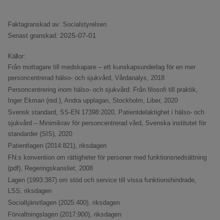
Faktagranskad av: Socialstyrelsen
2025-07-01
Senast granskad:
Källor:
Från mottagare till medskapare – ett kunskapsunderlag för en mer
personcentrerad hälso- och sjukvård,
Vårdanalys, 2018
Personcentrering inom hälso- och sjukvård: Från filosofi till praktik,
Inger Ekman (red.), Andra upplagan, Stockholm,
Liber, 2020
Svensk standard, SS-EN 17398:2020, Patientdelaktighet i hälso- och
sjukvård – Minimikrav för personcentrerad vård,
Svenska institutet för
standarder (SIS), 2020
Patientlagen (2014:821),
riksdagen
FN:s konvention om rättigheter för personer med funktionsnedsättning
(pdf),
Regeringskansliet, 2008
Lagen (1993:387) om stöd och service till vissa funktionshindrade,
LSS,
riksdagen
Socialtjänstlagen (2025:400),
riksdagen
Förvaltningslagen (2017:900),
riksdagen