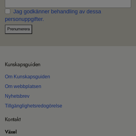
Jag godkänner behandling av dessa
personuppgifter.
Prenumerera
Kun­skaps­gui­den
Om Kun­skaps­gui­den
Om webb­plat­sen
Nyhets­b­rev
Till­gäng­lig­hets­re­do­gö­relse
Kon­takt
Växel