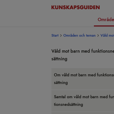
Område
Start
Områden och teman
Våld mo
Våld mot barn med funk­tionsn
sätt­ning
Om våld mot barn med funk­tions
sätt­ning
Sam­tal om våld mot barn med fun
tionsned­sätt­ning