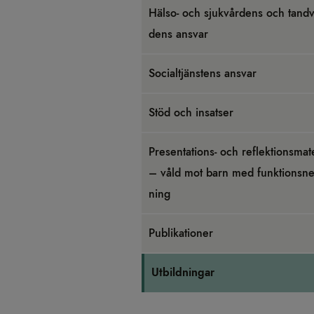
Hälso- och sjuk­vår­dens och tand­v
dens ansvar
Soci­al­tjäns­tens ansvar
Stöd och insat­ser
Pre­sen­ta­tions- och ref­lek­tions­ma­te
– våld mot barn med funk­tionsned
ning
Pub­li­ka­tio­ner
Utbild­ningar