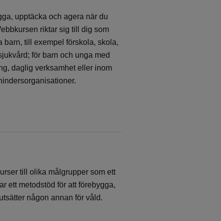
gga, upptäcka och agera när du
bbkursen riktar sig till dig som
 barn, till exempel förskola, skola,
h sjukvård; för barn och unga med
ng, daglig verksamhet eller inom
shindersorganisationer.
rser till olika målgrupper som ett
dar ett metodstöd för att förebygga,
 utsätter någon annan för våld.