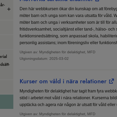
år­
Den här webbkursen ökar din kunskap om att föreby
möter barn och unga som kan vara utsatta för våld. We
möter barn och unga i verksamheter som är till för alla
fritidsverksamhet, socialtjänst eller tand-, hälso- oc
funktionsnedsättning, som anpassad skola, habiliteri
personlig assistans; inom föreningsliv eller funktion
Utgiven av: Myndigheten för delaktighet, MFD
­rial
Utgivningsdatum:
2025-03-02
­sätt­
Kurser om våld i nära relationer
Myndigheten för delaktighet har tagit fram fyra webbku
stöd i arbetet mot våld i nära relationer. Kurserna bil
upptäcka och agera när någon är utsatt för våld eller
Utgiven av: Myndigheten för delaktighet, MFD