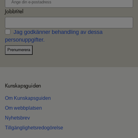
Jobbtitel
Jag godkänner behandling av dessa
personuppgifter.
Prenumerera
Kun­skaps­gui­den
Om Kun­skaps­gui­den
Om webb­plat­sen
Nyhets­b­rev
Till­gäng­lig­hets­re­do­gö­relse