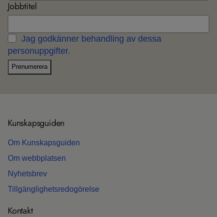
Jobbtitel
Jag godkänner behandling av dessa
personuppgifter.
Prenumerera
Kun­skaps­gui­den
Om Kun­skaps­gui­den
Om webb­plat­sen
Nyhets­b­rev
Till­gäng­lig­hets­re­do­gö­relse
Kon­takt