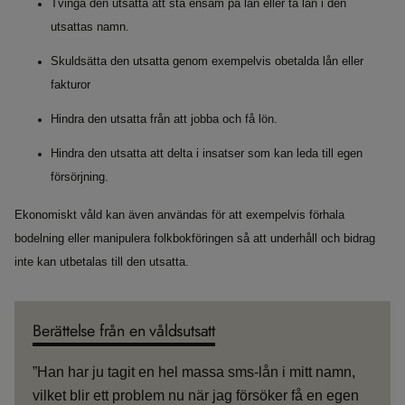
Tvinga den utsatta att stå ensam på lån eller ta lån i den
utsattas namn.
Skuldsätta den utsatta genom exempelvis obetalda lån eller
fakturor
Hindra den utsatta från att jobba och få lön.
Hindra den utsatta att delta i insatser som kan leda till egen
försörjning.
Ekonomiskt våld kan även användas för att exempelvis förhala
bodelning eller manipulera folkbokföringen så att underhåll och bidrag
inte kan utbetalas till den utsatta.
Berättelse från en våldsutsatt
”Han har ju tagit en hel massa sms-lån i mitt namn,
vilket blir ett problem nu när jag försöker få en egen