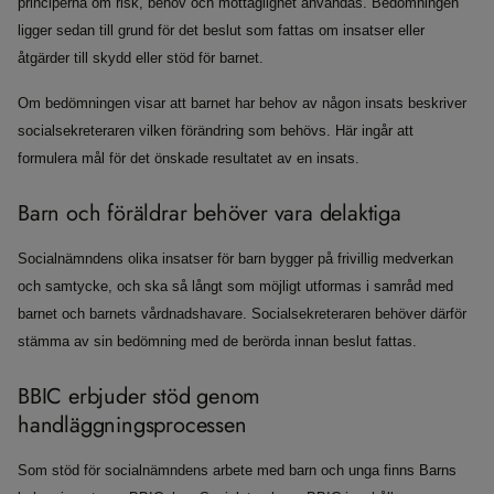
principerna om risk, behov och mottaglighet användas. Bedömningen
ligger sedan till grund för det beslut som fattas om insatser eller
åtgärder till skydd eller stöd för barnet.
Om bedömningen visar att barnet har behov av någon insats beskriver
socialsekreteraren vilken förändring som behövs. Här ingår att
formulera mål för det önskade resultatet av en insats.
Barn och föräldrar behöver vara delaktiga
Socialnämndens olika insatser för barn bygger på frivillig medverkan
och samtycke, och ska så långt som möjligt utformas i samråd med
barnet och barnets vårdnadshavare. Socialsekreteraren behöver därför
stämma av sin bedömning med de berörda innan beslut fattas.
BBIC erbjuder stöd genom
handläggningsprocessen
Som stöd för socialnämndens arbete med barn och unga finns Barns