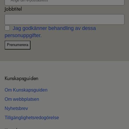
Jobbtitel
Jag godkänner behandling av dessa
personuppgifter.
Prenumerera
Kun­skaps­gui­den
Om Kun­skaps­gui­den
Om webb­plat­sen
Nyhets­b­rev
Till­gäng­lig­hets­re­do­gö­relse