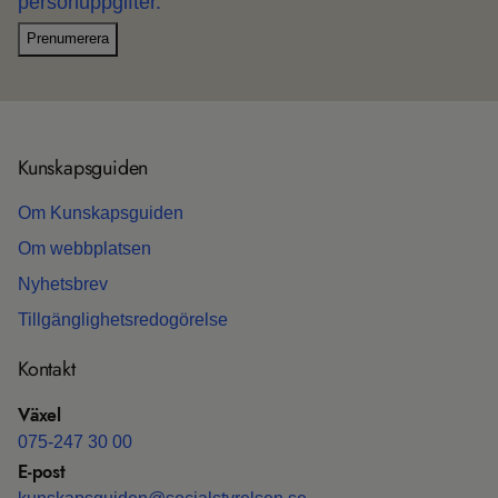
personuppgifter.
Prenumerera
Kun­skaps­gui­den
Om Kun­skaps­gui­den
Om webb­plat­sen
Nyhets­b­rev
Till­gäng­lig­hets­re­do­gö­relse
Kon­takt
Växel
075-247 30 00
E-post