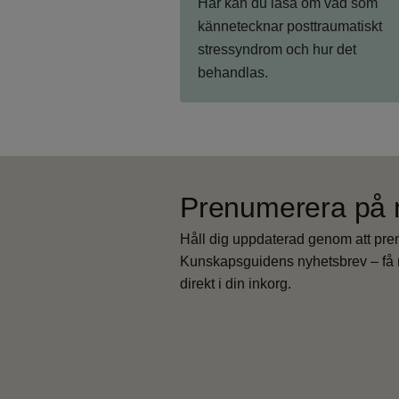
Här kan du läsa om vad som
kännetecknar posttraumatiskt
stressyndrom och hur det
behandlas.
Prenumerera på 
Håll dig uppdaterad genom att pr
Kunskapsguidens nyhetsbrev – få 
direkt i din inkorg.