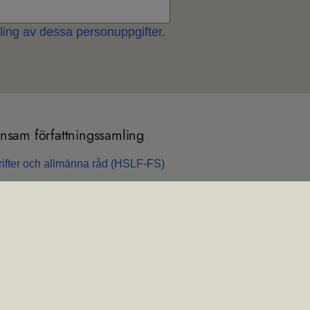
ing av dessa personuppgifter.
sam för­fatt­nings­sam­ling
rif­ter och all­männa råd (HSLF-FS)
n­sam för­fatt­nings­sam­ling