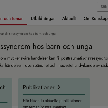
n och teman
Utbildningar
Aktuellt
Om Kunskap
matiskt stressyndrom hos barn och unga
ressyndrom hos barn och unga
om mycket svåra händelser kan få posttraumatiskt stressynd
ska händelsen, överspändhet och medvetet undvikande av så
och
Publikationer
Här hittar du aktuella publikationer
om temat Posttraumatiskt