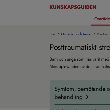
Område
Start
Områden och teman
Posttrau
Posttraumatiskt st
Barn och unga som har varit med 
återupplevanden av den traumati
Symtom, bemötande 
behandling