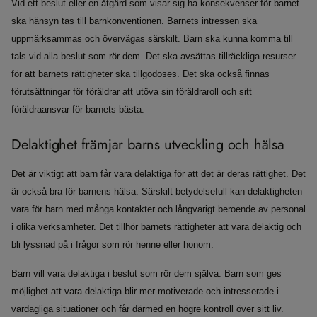
Vid ett beslut eller en åtgärd som visar sig ha konsekvenser för barnet
ska hänsyn tas till barnkonventionen. Barnets intressen ska
uppmärksammas och övervägas särskilt. Barn ska kunna komma till
tals vid alla beslut som rör dem. Det ska avsättas tillräckliga resurser
för att barnets rättigheter ska tillgodoses. Det ska också finnas
förutsättningar för föräldrar att utöva sin föräldraroll och sitt
föräldraansvar för barnets bästa.
Delaktighet främjar barns utveckling och hälsa
Det är viktigt att barn får vara delaktiga för att det är deras rättighet. Det
är också bra för barnens hälsa. Särskilt betydelsefull kan delaktigheten
vara för barn med många kontakter och långvarigt beroende av personal
i olika verksamheter. Det tillhör barnets rättigheter att vara delaktig och
bli lyssnad på i frågor som rör henne eller honom.
Barn vill vara delaktiga i beslut som rör dem själva. Barn som ges
möjlighet att vara delaktiga blir mer motiverade och intresserade i
vardagliga situationer och får därmed en högre kontroll över sitt liv.