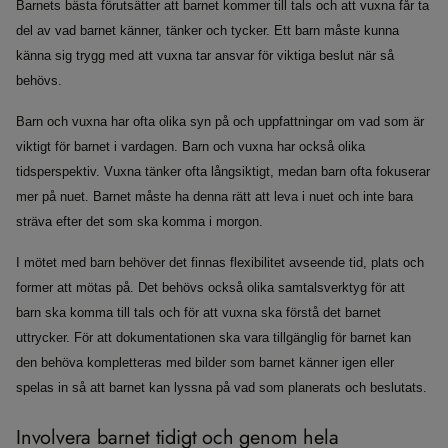
Barnets bästa förutsätter att barnet kommer till tals och att vuxna får ta
del av vad barnet känner, tänker och tycker. Ett barn måste kunna
känna sig trygg med att vuxna tar ansvar för viktiga beslut när så
behövs.
Barn och vuxna har ofta olika syn på och uppfattningar om vad som är
viktigt för barnet i vardagen. Barn och vuxna har också olika
tidsperspektiv. Vuxna tänker ofta långsiktigt, medan barn ofta fokuserar
mer på nuet. Barnet måste ha denna rätt att leva i nuet och inte bara
sträva efter det som ska komma i morgon.
I mötet med barn behöver det finnas flexibilitet avseende tid, plats och
former att mötas på. Det behövs också olika samtalsverktyg för att
barn ska komma till tals och för att vuxna ska förstå det barnet
uttrycker. För att dokumentationen ska vara tillgänglig för barnet kan
den behöva kompletteras med bilder som barnet känner igen eller
spelas in så att barnet kan lyssna på vad som planerats och beslutats.
Involvera barnet tidigt och genom hela