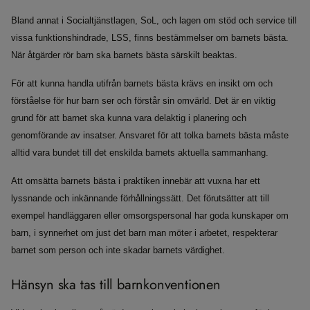
Bland annat i Socialtjänstlagen, SoL, och lagen om stöd och service till
vissa funktionshindrade, LSS, finns bestämmelser om barnets bästa.
När åtgärder rör barn ska barnets bästa särskilt beaktas.
För att kunna handla utifrån barnets bästa krävs en insikt om och
förståelse för hur barn ser och förstår sin omvärld. Det är en viktig
grund för att barnet ska kunna vara delaktig i planering och
genomförande av insatser. Ansvaret för att tolka barnets bästa måste
alltid vara bundet till det enskilda barnets aktuella sammanhang.
Att omsätta barnets bästa i praktiken innebär att vuxna har ett
lyssnande och inkännande förhållningssätt. Det förutsätter att till
exempel handläggaren eller omsorgspersonal har goda kunskaper om
barn, i synnerhet om just det barn man möter i arbetet, respekterar
barnet som person och inte skadar barnets värdighet.
Hänsyn ska tas till barnkonventionen