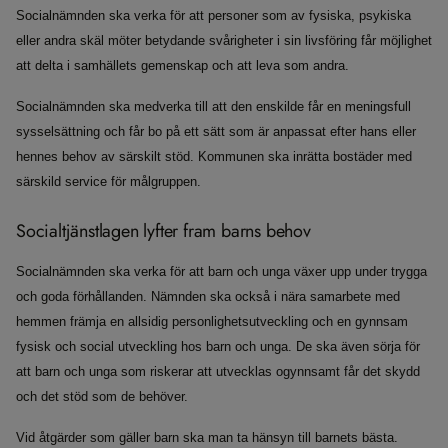
Socialnämnden ska verka för att personer som av fysiska, psykiska
eller andra skäl möter betydande svårigheter i sin livsföring får möjlighet
att delta i samhällets gemenskap och att leva som andra.
Socialnämnden ska medverka till att den enskilde får en meningsfull
sysselsättning och får bo på ett sätt som är anpassat efter hans eller
hennes behov av särskilt stöd. Kommunen ska inrätta bostäder med
särskild service för målgruppen.
Socialtjänstlagen lyfter fram barns behov
Socialnämnden ska verka för att barn och unga växer upp under trygga
och goda förhållanden. Nämnden ska också i nära samarbete med
hemmen främja en allsidig personlighetsutveckling och en gynnsam
fysisk och social utveckling hos barn och unga. De ska även sörja för
att barn och unga som riskerar att utvecklas ogynnsamt får det skydd
och det stöd som de behöver.
Vid åtgärder som gäller barn ska man ta hänsyn till barnets bästa.