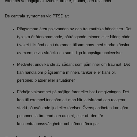
exempel vardagliga aktiviteter, arbete, studier, och relationer.
De centrala symtomen vid PTSD är:
Plågsamma återupplevanden av den traumatiska händelsen. Det
typiska är återkommande, påträngande minnen eller bilder, både
i vaket tillstånd och i drömmar, tillsammans med starka känslor
av exempelvis skräck och samtidiga kroppsliga upplevelser.
Medvetet undvikande av sådant som påminner om traumat. Det
kan handla om plågsamma minnen, tankar eller känslor,
personer, platser eller situationer.
Förhöjd vaksamhet på möjliga faror eller hot i omgivningen. Det
kan till exempel innebära att man blir lättskrämd och reagerar
starkt på oväntade ljud eller rörelser. Överspändheten kan göra
personen lättirriterad och argsint, eller att den får
koncentrationssvårigheter och sömnstörningar.