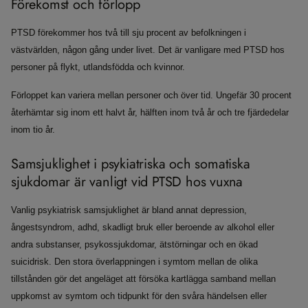
Förekomst och förlopp
PTSD förekommer hos två till sju procent av befolkningen i
västvärlden, någon gång under livet. Det är vanligare med PTSD hos
personer på flykt, utlandsfödda och kvinnor.
Förloppet kan variera mellan personer och över tid. Ungefär 30 procent
återhämtar sig inom ett halvt år, hälften inom två år och tre fjärdedelar
inom tio år.
Samsjuklighet i psykiatriska och somatiska
sjukdomar är vanligt vid PTSD hos vuxna
Vanlig psykiatrisk samsjuklighet är bland annat depression,
ångestsyndrom, adhd, skadligt bruk eller beroende av alkohol eller
andra substanser, psykossjukdomar, ätstörningar och en ökad
suicidrisk. Den stora överlappningen i symtom mellan de olika
tillstånden gör det angeläget att försöka kartlägga samband mellan
uppkomst av symtom och tidpunkt för den svåra händelsen eller