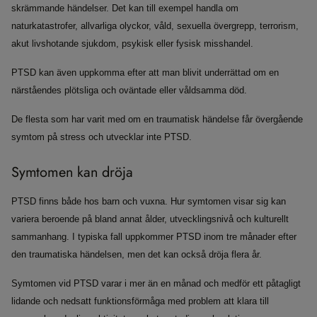
skrämmande händelser. Det kan till exempel handla om
naturkatastrofer, allvarliga olyckor, våld, sexuella övergrepp, terrorism,
akut livshotande sjukdom, psykisk eller fysisk misshandel.
PTSD kan även uppkomma efter att man blivit underrättad om en
närståendes plötsliga och oväntade eller våldsamma död.
De flesta som har varit med om en traumatisk händelse får övergående
symtom på stress och utvecklar inte PTSD.
Symtomen kan dröja
PTSD finns både hos barn och vuxna. Hur symtomen visar sig kan
variera beroende på bland annat ålder, utvecklingsnivå och kulturellt
sammanhang. I typiska fall uppkommer PTSD inom tre månader efter
den traumatiska händelsen, men det kan också dröja flera år.
Symtomen vid PTSD varar i mer än en månad och medför ett påtagligt
lidande och nedsatt funktionsförmåga med problem att klara till