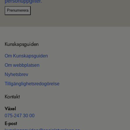
personuppgifter.
Prenumerera
Kun­skaps­gui­den
Om Kun­skaps­gui­den
Om webb­plat­sen
Nyhets­b­rev
Till­gäng­lig­hets­re­do­gö­relse
Kon­takt
Växel
075-247 30 00
E-post