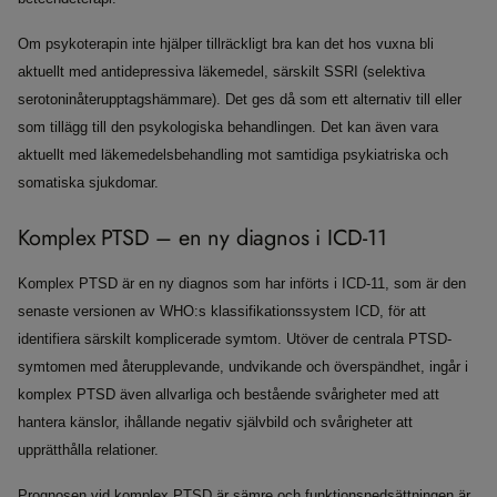
Om psykoterapin inte hjälper tillräckligt bra kan det hos vuxna bli
aktuellt med antidepressiva läkemedel, särskilt SSRI (selektiva
serotoninåterupptagshämmare). Det ges då som ett alternativ till eller
som tillägg till den psykologiska behandlingen. Det kan även vara
aktuellt med läkemedelsbehandling mot samtidiga psykiatriska och
somatiska sjukdomar.
Komplex PTSD – en ny diagnos i ICD-11
Komplex PTSD är en ny diagnos som har införts i ICD-11, som är den
senaste versionen av WHO:s klassifikationssystem ICD, för att
identifiera särskilt komplicerade symtom. Utöver de centrala PTSD-
symtomen med återupplevande, undvikande och överspändhet, ingår i
komplex PTSD även allvarliga och bestående svårigheter med att
hantera känslor, ihållande negativ självbild och svårigheter att
upprätthålla relationer.
Prognosen vid komplex PTSD är sämre och funktionsnedsättningen är