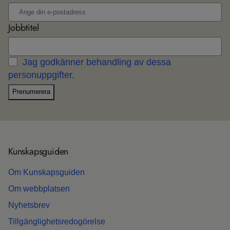
Jobbtitel
Jag godkänner behandling av dessa
personuppgifter.
Prenumerera
Kun­skaps­gui­den
Om Kun­skaps­gui­den
Om webb­plat­sen
Nyhets­b­rev
Till­gäng­lig­hets­re­do­gö­relse