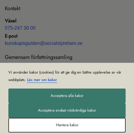
Kon­takt
Växel
075-247 30 00
E-post
kun­skaps­gui­den@soci­al­sty­rel­sen.se
Gemen­sam för­fatt­nings­sam­ling
Före­skrif­ter och all­männa råd (HSLF-FS)
Vi använder kakor (cookies) för att ge dig en bättre upplevelse av vår
Om gemen­sam för­fatt­nings­sam­ling
webbplats.
Läs mer om kakor
Acceptera alla kakor
Acceptera endast nödvändiga kakor
Hantera kakor