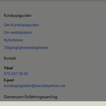
Kun­skaps­gui­den
Om Kun­skaps­gui­den
Om webb­plat­sen
Nyhets­b­rev
Till­gäng­lig­hets­re­do­gö­relse
Kon­takt
Växel
075-247 30 00
E-post
kun­skaps­gui­den@soci­al­sty­rel­sen.se
Gemen­sam för­fatt­nings­sam­ling