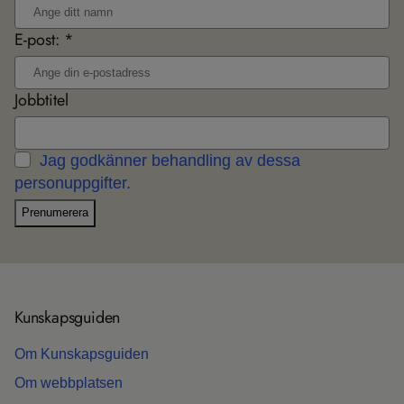
E-post: *
Jobbtitel
Jag godkänner behandling av dessa
personuppgifter.
Prenumerera
Kun­skaps­gui­den
Om Kun­skaps­gui­den
Om webb­plat­sen