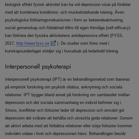
biologisk effekt fysisk aktivitet kan ha vid depression visar på fördelar
med att kombinera konditions- och muskelstärkande träning. Även
psykologiska förklaringsmekanismer i form av beteendeaktivering,
social gemenskap och förbättrad tilltro till egen förmåga (self-efficacy)
kan förklara den fysiska aktivitetens antidepressiva effekt (FYSS,
2017,
http://www.fyss.se
). De studier som finns med i
kunskapsunderlaget stödjer sig i huvudsak på ledarledd träning.
Interpersonell psykoterapi
Interpersonell psykoterapi (IPT) är en behandlingsmetod som baseras
på empirisk forskning om psykisk ohälsa, anknytning och sociala
relationer. IPT bygger bland annat på forskning om sambandet mellan
depression och det sociala sammanhang en individ befinner sig i.
Stress, konflikter och förluster leder till depression och omvänt gör
depression det svårare att behålla och utveckla goda relationer. Genom
att aktivt arbeta med att förbättra relationer eller sörja förluster kommer
individen vidare i livet och depressionen hävs. Behandlingen består