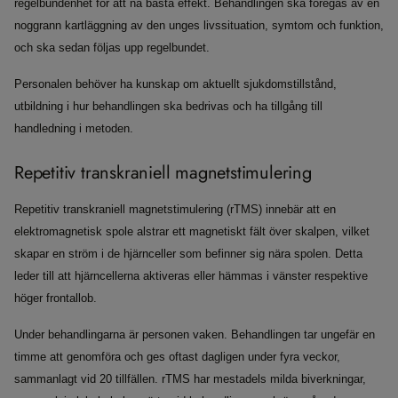
regelbundenhet för att nå bästa effekt. Behandlingen ska föregås av en
noggrann kartläggning av den unges livssituation, symtom och funktion,
och ska sedan följas upp regelbundet.
Personalen behöver ha kunskap om aktuellt sjukdomstillstånd,
utbildning i hur behandlingen ska bedrivas och ha tillgång till
handledning i metoden.
Repetitiv transkraniell magnetstimulering
Repetitiv transkraniell magnetstimulering (rTMS) innebär att en
elektromagnetisk spole alstrar ett magnetiskt fält över skalpen, vilket
skapar en ström i de hjärnceller som befinner sig nära spolen. Detta
leder till att hjärncellerna aktiveras eller hämmas i vänster respektive
höger frontallob.
Under behandlingarna är personen vaken. Behandlingen tar ungefär en
timme att genomföra och ges oftast dagligen under fyra veckor,
sammanlagt vid 20 tillfällen. rTMS har mestadels milda biverkningar,