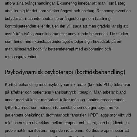
utföra sina tvångshandlingar. Exponering innebär att man i små steg
utsätter sig för det som väcker ångest och obehag. Responsprevention
betyder att man inte neutraliserar ångesten genom tvättning,
kontrollbeteenden eller ritualer, det vill säga att man gradvis lär sig att
avstå från tvångshandlingarna eller undvikande beteenden. De studier
som finns med i kunskapsunderlaget stödjer sig i huvudsak på en
manualbaserad kognitiv beteendeterapi med exponering och
responsprevention.
Psykodynamisk psykoterapi (korttidsbehandling)
Korttidsbehandling med psykodynamisk terapi (korttids-PDT) fokuserar
på affekter och patientens känslouttryck i terapin. Man arbetar bland
annat med så kallat motstånd, tolkar mönster i patientens agerande,
lyfter fram det som händer i terapirelationen och ger utrymme för
patientens önskningar, drömmar och fantasier. I PDT läggs stor vikt vid
relationen som utvecklas mellan terapeut och klient, och hur klientens
problematik manifesterar sig i den relationen. Korttidsterapi innebär att