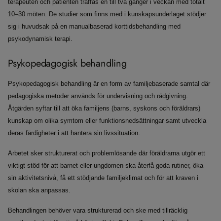
terapeuten och patienten träffas en till två gånger i veckan med totalt
10–30 möten. De studier som finns med i kunskapsunderlaget stödjer
sig i huvudsak på en manualbaserad korttidsbehandling med
psykodynamisk terapi.
Psykopedagogisk behandling
Psykopedagogisk behandling är en form av familjebaserade samtal där
pedagogiska metoder används för undervisning och rådgivning.
Åtgärden syftar till att öka familjens (barns, syskons och föräldrars)
kunskap om olika symtom eller funktionsnedsättningar samt utveckla
deras färdigheter i att hantera sin livssituation.
Arbetet sker strukturerat och problemlösande där föräldrarna utgör ett
viktigt stöd för att barnet eller ungdomen ska återfå goda rutiner, öka
sin aktivitetsnivå, få ett stödjande familjeklimat och för att kraven i
skolan ska anpassas.
Behandlingen behöver vara strukturerad och ske med tillräcklig