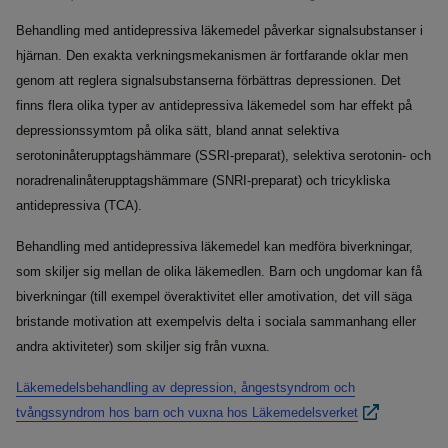
Behandling med antidepressiva läkemedel påverkar signalsubstanser i
hjärnan. Den exakta verkningsmekanismen är fortfarande oklar men
genom att reglera signalsubstanserna förbättras depressionen. Det
finns flera olika typer av antidepressiva läkemedel som har effekt på
depressionssymtom på olika sätt, bland annat selektiva
serotoninåterupptagshämmare (SSRI-preparat), selektiva serotonin- och
noradrenalinåterupptagshämmare (SNRI-preparat) och tricykliska
antidepressiva (TCA).
Behandling med antidepressiva läkemedel kan medföra biverkningar,
som skiljer sig mellan de olika läkemedlen. Barn och ungdomar kan få
biverkningar (till exempel överaktivitet eller amotivation, det vill säga
bristande motivation att exempelvis delta i sociala sammanhang eller
andra aktiviteter) som skiljer sig från vuxna.
Läkemedelsbehandling av depression, ångestsyndrom och
tvångssyndrom hos barn och vuxna hos Läkemedelsverket