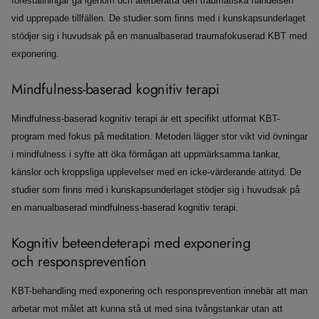
föreställningar gå igenom och återberätta den traumatiska händelsen
vid upprepade tillfällen. De studier som finns med i kunskapsunderlaget
stödjer sig i huvudsak på en manualbaserad traumafokuserad KBT med
exponering.
Mindfulness-baserad kognitiv terapi
Mindfulness-baserad kognitiv terapi är ett specifikt utformat KBT-
program med fokus på meditation. Metoden lägger stor vikt vid övningar
i mindfulness i syfte att öka förmågan att uppmärksamma tankar,
känslor och kroppsliga upplevelser med en icke-värderande attityd. De
studier som finns med i kunskapsunderlaget stödjer sig i huvudsak på
en manualbaserad mindfulness-baserad kognitiv terapi.
Kognitiv beteendeterapi med exponering
och responsprevention
KBT-behandling med exponering och responsprevention innebär att man
arbetar mot målet att kunna stå ut med sina tvångstankar utan att