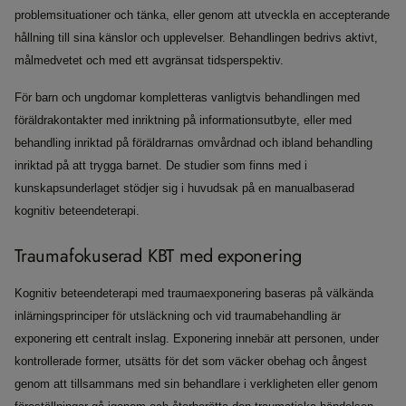
problemsituationer och tänka, eller genom att utveckla en accepterande
hållning till sina känslor och upplevelser. Behandlingen bedrivs aktivt,
målmedvetet och med ett avgränsat tidsperspektiv.
För barn och ungdomar kompletteras vanligtvis behandlingen med
föräldrakontakter med inriktning på informationsutbyte, eller med
behandling inriktad på föräldrarnas omvårdnad och ibland behandling
inriktad på att trygga barnet. De studier som finns med i
kunskapsunderlaget stödjer sig i huvudsak på en manualbaserad
kognitiv beteendeterapi.
Traumafokuserad KBT med exponering
Kognitiv beteendeterapi med traumaexponering baseras på välkända
inlärningsprinciper för utsläckning och vid traumabehandling är
exponering ett centralt inslag. Exponering innebär att personen, under
kontrollerade former, utsätts för det som väcker obehag och ångest
genom att tillsammans med sin behandlare i verkligheten eller genom