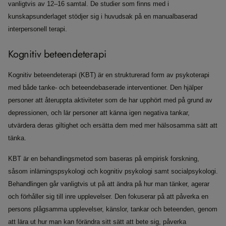
vanligtvis av 12–16 samtal. De studier som finns med i
kunskapsunderlaget stödjer sig i huvudsak på en manualbaserad
interpersonell terapi.
Kognitiv beteendeterapi
Kognitiv beteendeterapi (KBT) är en strukturerad form av psykoterapi
med både tanke- och beteendebaserade interventioner. Den hjälper
personer att återuppta aktiviteter som de har upphört med på grund av
depressionen, och lär personer att känna igen negativa tankar,
utvärdera deras giltighet och ersätta dem med mer hälsosamma sätt att
tänka.
KBT är en behandlingsmetod som baseras på empirisk forskning,
såsom inlärningspsykologi och kognitiv psykologi samt socialpsykologi.
Behandlingen går vanligtvis ut på att ändra på hur man tänker, agerar
och förhåller sig till inre upplevelser. Den fokuserar på att påverka en
persons plågsamma upplevelser, känslor, tankar och beteenden, genom
att lära ut hur man kan förändra sitt sätt att bete sig, påverka