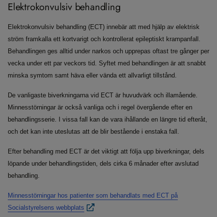
Elektrokonvulsiv behandling
Elektrokonvulsiv behandling (ECT) innebär att med hjälp av elektrisk
ström framkalla ett kortvarigt och kontrollerat epileptiskt krampanfall.
Behandlingen ges alltid under narkos och upprepas oftast tre gånger per
vecka under ett par veckors tid. Syftet med behandlingen är att snabbt
minska symtom samt häva eller vända ett allvarligt tillstånd.
De vanligaste biverkningarna vid ECT är huvudvärk och illamående.
Minnesstörningar är också vanliga och i regel övergående efter en
behandlingsserie. I vissa fall kan de vara ihållande en längre tid efteråt,
och det kan inte uteslutas att de blir bestående i enstaka fall.
Efter behandling med ECT är det viktigt att följa upp biverkningar, dels
löpande under behandlingstiden, dels cirka 6 månader efter avslutad
behandling.
Minnesstörningar hos patienter som behandlats med ECT på
Socialstyrelsens webbplats