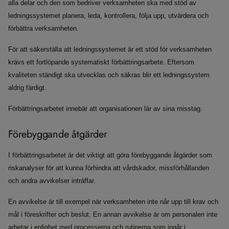
alla delar och den som bedriver verksamheten ska med stöd av
ledningssystemet planera, leda, kontrollera, följa upp, utvärdera och
förbättra verksamheten.
För att säkerställa att ledningssystemet är ett stöd för verksamheten
krävs ett fortlöpande systematiskt förbättringsarbete. Eftersom
kvaliteten ständigt ska utvecklas och säkras blir ett ledningssystem
aldrig färdigt.
Förbättringsarbetet innebär att organisationen lär av sina misstag.
Förebyggande åtgärder
I förbättringsarbetet är det viktigt att göra förebyggande åtgärder som
riskanalyser för att kunna förhindra att vårdskador, missförhållanden
och andra avvikelser inträffar.
En avvikelse är till exempel när verksamheten inte når upp till krav och
mål i föreskrifter och beslut. En annan avvikelse är om personalen inte
arbetar i enlighet med processerna och rutinerna som ingår i