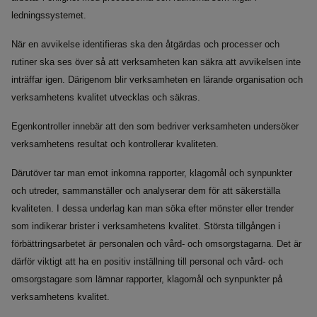
ledningssystemet.
När en avvikelse identifieras ska den åtgärdas och processer och
rutiner ska ses över så att verksamheten kan säkra att avvikelsen inte
inträffar igen. Därigenom blir verksamheten en lärande organisation och
verksamhetens kvalitet utvecklas och säkras.
Egenkontroller innebär att den som bedriver verksamheten undersöker
verksamhetens resultat och kontrollerar kvaliteten.
Därutöver tar man emot inkomna rapporter, klagomål och synpunkter
och utreder, sammanställer och analyserar dem för att säkerställa
kvaliteten. I dessa underlag kan man söka efter mönster eller trender
som indikerar brister i verksamhetens kvalitet. Största tillgången i
förbättringsarbetet är personalen och vård- och omsorgstagarna. Det är
därför viktigt att ha en positiv inställning till personal och vård- och
omsorgstagare som lämnar rapporter, klagomål och synpunkter på
verksamhetens kvalitet.