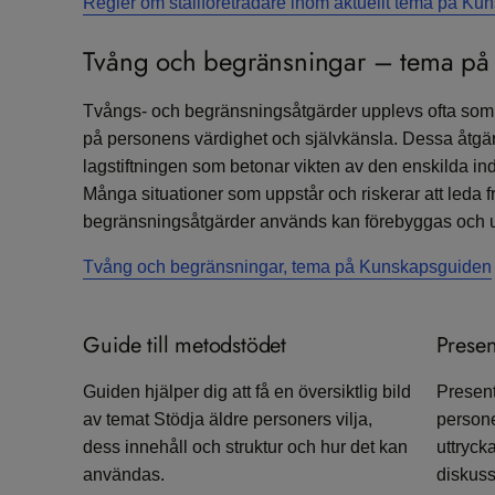
Regler om ställföreträdare inom aktuellt tema på K
​Tvång och begränsningar – tema p
Tvångs- och begränsningsåtgärder upplevs ofta som 
på personens värdighet och självkänsla. Dessa åtg
lagstiftningen som betonar vikten av den enskilda ind
Många situationer som uppstår och riskerar att leda fra
begränsningsåtgärder används kan förebyggas och 
Tvång och begränsningar, tema på Kunskapsguiden
Guide till metodstödet
Presen
Guiden hjälper dig att få en översiktlig bild
Present
av temat Stödja äldre personers vilja,
persone
dess innehåll och struktur och hur det kan
uttrycka
användas.
diskuss