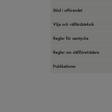
Stöd i utfö­ran­det
Vilja och väl­färds­tek­nik
Reg­ler för sam­tycke
Reg­ler om ställ­fö­re­trä­dare
Pub­li­ka­tio­ner