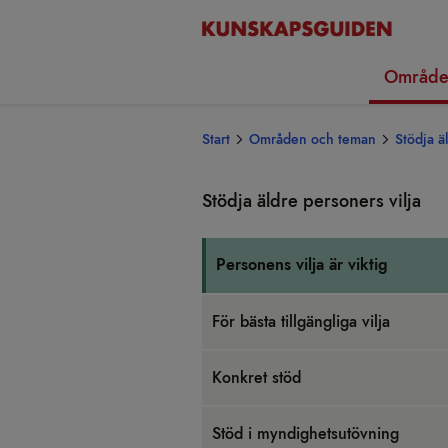
Område
Start
Områden och teman
Stödja ä
Stödja äldre per­so­ners vilja
Per­so­nens vilja är vik­tig
För bästa till­gäng­liga vilja
Kon­k­ret stöd
Stöd i myn­dig­hets­ut­öv­ning