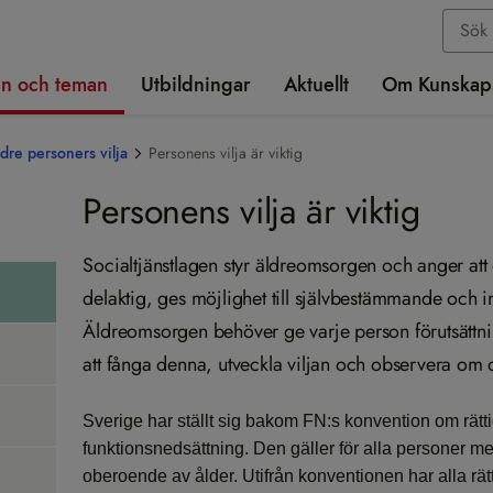
n och teman
Utbildningar
Aktuellt
Om Kunskap
ldre personers vilja
Personens vilja är viktig
Personens vilja är viktig
Socialtjänstlagen styr äldreomsorgen och anger att
delaktig, ges möjlighet till självbestämmande och inf
Äldreomsorgen behöver ge varje person förutsättning
att fånga denna, utveckla viljan och observera om 
Sverige har ställt sig bakom FN:s konvention om rätt
funktionsnedsättning. Den gäller för alla personer m
oberoende av ålder. Utifrån konventionen har alla rätt 