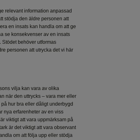
ge relevant information anpassad
tt stödja den äldre personen att
ärdera en insats kan handla om att ge
unna se konsekvenser av en insats
r. Stödet behöver utformas
äldre personen att utrycka det vi här
rsons vilja kan vara av olika
 kan när den uttrycks – vara mer eller
 på hur bra eller dåligt underbygd
r nya erfarenheter av en viss
är viktigt att vara uppmärksam på
tark är det viktigt att vara observant
andla om att följa upp eller stödja