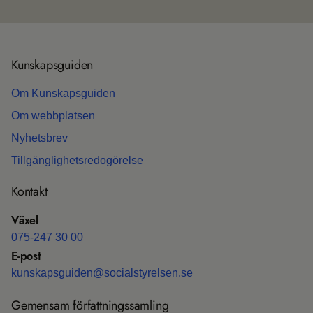
Kun­skaps­gui­den
Om Kun­skaps­gui­den
Om webb­plat­sen
Nyhets­b­rev
Till­gäng­lig­hets­re­do­gö­relse
Kon­takt
Växel
075-247 30 00
E-post
kun­skaps­gui­den@soci­al­sty­rel­sen.se
Gemen­sam för­fatt­nings­sam­ling