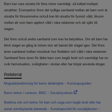
Barn kan vara utsatta för flera risker samtidigt, så kallad multipel
utsatthet. Exempelvis finns det tydliga samband mellan att barn som är
utsatta för försummelse också kan bli utsatta för fysiskt våld, liksom
mellan att som barn upplevt våld i nära relationer och att själv bli
slagen.
Det finns också andra samband som kan ha betydelse. Om ett barn har
blivit slaget en gång är risken stor att barnet blir slaget igen. Det finns
även samband mellan missbruk hos föräldern och våld i nära relationer.
Samband finns även för äldre barn som begår brott och samtidigt har en
svår hemsituation, svårigheter i skolan eller har börjat använda droger.
Relaterat
Mognadsbedömning för barns delaktighet – Kunskapsguiden
Barns behov i centrum, BBIC – Socialstyrelsen
Bedöma risk och behov för barn och unga som begår brott eller har
annat normbrytande beteende – Kunskapsstöd för socialtjänsten –