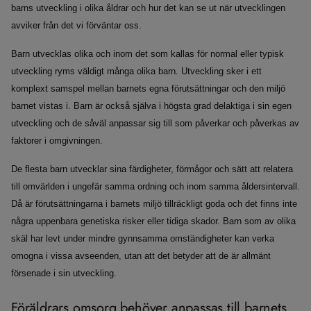
barns utveckling i olika åldrar och hur det kan se ut när utvecklingen
avviker från det vi förväntar oss.
Barn utvecklas olika och inom det som kallas för normal eller typisk
utveckling ryms väldigt många olika barn. Utveckling sker i ett
komplext samspel mellan barnets egna förutsättningar och den miljö
barnet vistas i. Barn är också själva i högsta grad delaktiga i sin egen
utveckling och de såväl anpassar sig till som påverkar och påverkas av
faktorer i omgivningen.
De flesta barn utvecklar sina färdigheter, förmågor och sätt att relatera
till omvärlden i ungefär samma ordning och inom samma åldersintervall.
Då är förutsättningarna i barnets miljö tillräckligt goda och det finns inte
några uppenbara genetiska risker eller tidiga skador. Barn som av olika
skäl har levt under mindre gynnsamma omständigheter kan verka
omogna i vissa avseenden, utan att det betyder att de är allmänt
försenade i sin utveckling.
Föräldrars omsorg behöver anpassas till barnets