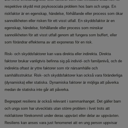
respektive skydd mot psykosociala problem hos barn och unga. En
riskfaktor är en egenskap, händelse, förhållande eller process som ökar
sannolikheten eller risken för ett visst utfall. En skyddsfaktor är en
egenskap, händelse, förhållande eller process som minskar
sannolikheten för att visst utfall genom att fungera som buffert, eller
som förändrar effekterna av att exponeras för en risk.
Risk- och skyddsfaktorer kan vara direkta eller indirekta. Direkta
faktorer brukar vanligtvis befinna sig på individ- och familjenivå, och de
indirekta oftast är yttre faktorer som rör närsamhälle och
samhällsstruktur. Risk- och skyddsfaktorer kan också vara föränderliga
(dynamiska) eller statiska. Dynamiska faktorer är möjliga att påverka
medan de statiska inte går att påverka.
Begreppet resiliens är också relevant i sammanhanget. Det gäller barn
och unga som har utvecklats utan större problem i livet trots att
riskfaktorer förekommit under deras uppväxt eller delar av uppväxten.
Resiliens kan anses vara just fenomenet att en ung person uppvisar