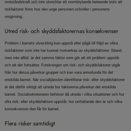
motståndskraft och inte utvecklar ett normbrytande beteende trots att
riskfaktorer finns hos den unge personen och/eller i personens
omgivning.
Utred risk- och skyddsfaktorernas konsekvenser
Problem i barnets utveckling kan uppstå eller pågå till följd av olika
riskfaktorer som inte har kunnat motverkas av skyddsfaktorer. Ibland,
men inte alltid, är det samma faktor som gör att ett problem uppstår
och att det fortsätter. Forskningen om risk- och skyddsfaktorer utgår
från hur dessa påverkar grupper och kan vara annorlunda för det
enskilda barnet. När socialtjänsten identifierar risk- eller skyddsfaktorer
är det därför viktigt att utreda hur faktorerna påverkar det enskilda
barnet. Socialsekreteraren behöver då utreda i vilka situationer och hur
ofta risk- eller skyddsfaktorn uppstår, hur omfattande den är och vilka
konsekvenser den får för barnet.
Flera risker samtidigt