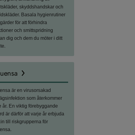
tskläder, skyddshandskar och
dskläder. Basala hygienrutiner
tgärder för att förhindra
ktioner och smittspridning
an dig och dem du möter i ditt
te.
luensa
uensa är en virusorsakad
vägsinfektion som återkommer
e år. En viktig förebyggande
rd är därför att varje år erbjuda
in till riskgrupperna för
uensa.