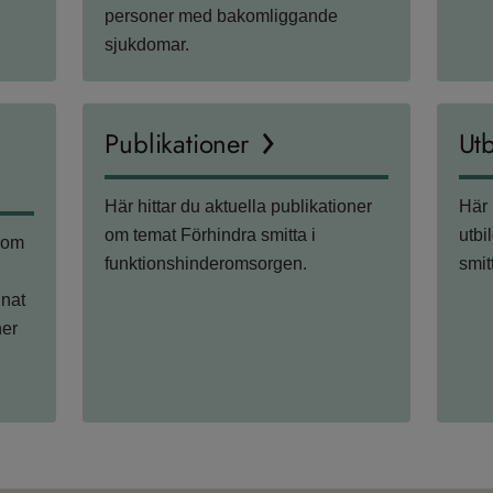
personer med bakomliggande
sjukdomar.
Publikationer
Utb
Här hittar du aktuella publikationer
Här 
om temat Förhindra smitta i
utbi
 som
funktionshinderomsorgen.
smit
nnat
ner