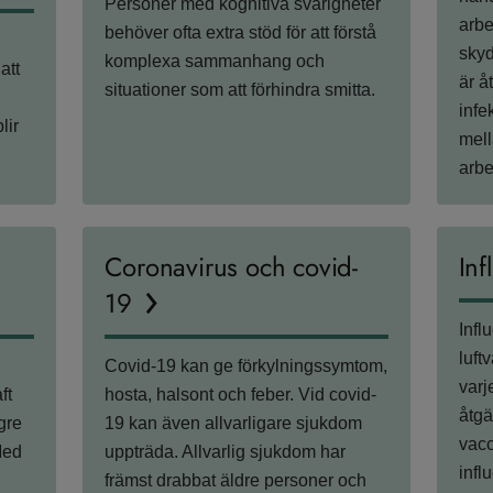
Personer med kognitiva svårigheter
arbe
behöver ofta extra stöd för att förstå
skyd
komplexa sammanhang och
att
är å
situationer som att förhindra smitta.
infe
lir
mell
arbe
Coronavirus och covid-
Inf
19
Infl
luft
Covid-19 kan ge förkylningssymtom,
varj
ft
hosta, halsont och feber. Vid covid-
åtgä
ngre
19 kan även allvarligare sjukdom
vacc
Med
uppträda. Allvarlig sjukdom har
infl
främst drabbat äldre personer och