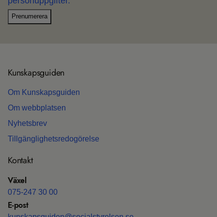
personuppgifter.
Prenumerera
Kun­skaps­gui­den
Om Kun­skaps­gui­den
Om webb­plat­sen
Nyhets­b­rev
Till­gäng­lig­hets­re­do­gö­relse
Kon­takt
Växel
075-247 30 00
E-post
kun­skaps­gui­den@soci­al­sty­rel­sen.se