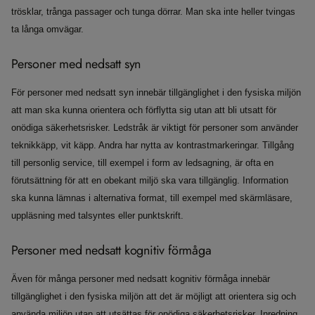
trösklar, trånga passager och tunga dörrar. Man ska inte heller tvingas
ta långa omvägar.
Personer med nedsatt syn
För personer med nedsatt syn innebär tillgänglighet i den fysiska miljön
att man ska kunna orientera och förflytta sig utan att bli utsatt för
onödiga säkerhetsrisker. Ledstråk är viktigt för personer som använder
teknikkäpp, vit käpp. Andra har nytta av kontrastmarkeringar. Tillgång
till personlig service, till exempel i form av ledsagning, är ofta en
förutsättning för att en obekant miljö ska vara tillgänglig. Information
ska kunna lämnas i alternativa format, till exempel med skärmläsare,
uppläsning med talsyntes eller punktskrift.
Personer med nedsatt kognitiv förmåga
Även för många personer med nedsatt kognitiv förmåga innebär
tillgänglighet i den fysiska miljön att det är möjligt att orientera sig och
använda miljön utan att utsättas för onödiga säkerhetsrisker. Inredning