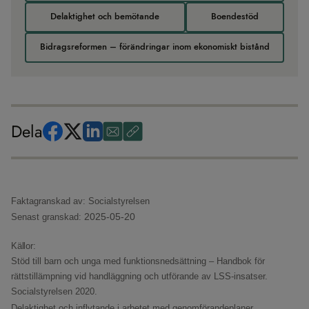
Delaktighet och bemötande
Boendestöd
Bidragsreformen – förändringar inom ekonomiskt bistånd
Dela
Faktagranskad av: Socialstyrelsen
2025-05-20
Senast granskad:
Källor:
​Stöd till barn och unga med funktionsnedsättning – Handbok för
rättstillämpning vid handläggning och utförande av LSS-insatser.
Socialstyrelsen 2020.
Delaktighet och inflytande i arbetet med genomförandeplaner.