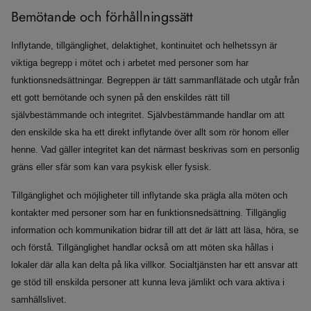
Bemötande och förhållningssätt
Inflytande, tillgänglighet, delaktighet, kontinuitet och helhetssyn är
viktiga begrepp i mötet och i arbetet med personer som har
funktionsnedsättningar. Begreppen är tätt sammanflätade och utgår från
ett gott bemötande och synen på den enskildes rätt till
självbestämmande och integritet. Självbestämmande handlar om att
den enskilde ska ha ett direkt inflytande över allt som rör honom eller
henne. Vad gäller integritet kan det närmast beskrivas som en personlig
gräns eller sfär som kan vara psykisk eller fysisk.
Tillgänglighet och möjligheter till inflytande ska prägla alla möten och
kontakter med personer som har en funktionsnedsättning. Tillgänglig
information och kommunikation bidrar till att det är lätt att läsa, höra, se
och förstå. Tillgänglighet handlar också om att möten ska hållas i
lokaler där alla kan delta på lika villkor. Socialtjänsten har ett ansvar att
ge stöd till enskilda personer att kunna leva jämlikt och vara aktiva i
samhällslivet.