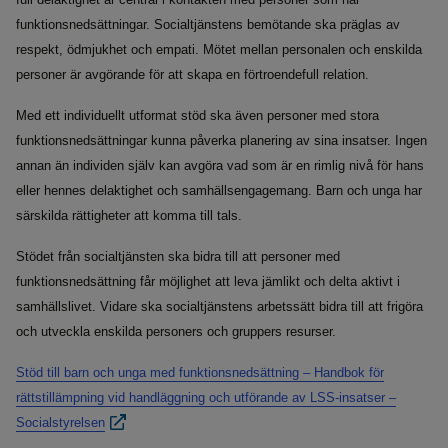
full delaktighet är central i kontakten med personer som har
funktionsnedsättningar. Socialtjänstens bemötande ska präglas av
respekt, ödmjukhet och empati. Mötet mellan personalen och enskilda
personer är avgörande för att skapa en förtroendefull relation.
Med ett individuellt utformat stöd ska även personer med stora
funktionsnedsättningar kunna påverka planering av sina insatser. Ingen
annan än individen själv kan avgöra vad som är en rimlig nivå för hans
eller hennes delaktighet och samhällsengagemang. Barn och unga har
särskilda rättigheter att komma till tals.
Stödet från socialtjänsten ska bidra till att personer med
funktionsnedsättning får möjlighet att leva jämlikt och delta aktivt i
samhällslivet. Vidare ska socialtjänstens arbetssätt bidra till att frigöra
och utveckla enskilda personers och gruppers resurser.
Stöd till barn och unga med funktionsnedsättning – Handbok för
rättstillämpning vid handläggning och utförande av LSS-insatser –
Socialstyrelsen