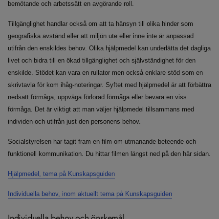
bemötande och arbetssätt en avgörande roll.
Tillgänglighet handlar också om att ta hänsyn till olika hinder som
geografiska avstånd eller att miljön ute eller inne inte är anpassad
utifrån den enskildes behov. Olika hjälpmedel kan underlätta det dagliga
livet och bidra till en ökad tillgänglighet och självständighet för den
enskilde. Stödet kan vara en rullator men också enklare stöd som en
skrivtavla för kom ihåg-noteringar. Syftet med hjälpmedel är att förbättra
nedsatt förmåga, uppväga förlorad förmåga eller bevara en viss
förmåga. Det är viktigt att man väljer hjälpmedel tillsammans med
individen och utifrån just den personens behov.
Socialstyrelsen har tagit fram en film om utmanande beteende och
funktionell kommunikation. Du hittar filmen längst ned på den här sidan.
Hjälpmedel, tema på Kunskapsguiden
Individuella behov, inom aktuellt tema på Kunskapsguiden
Individuella behov och önskemål