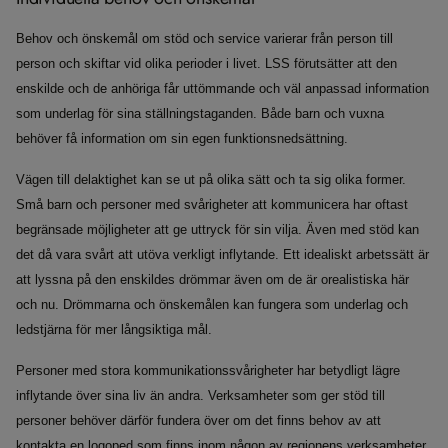
Behov och önskemål om stöd och service varierar från person till
person och skiftar vid olika perioder i livet. LSS förutsätter att den
enskilde och de anhöriga får uttömmande och väl anpassad information
som underlag för sina ställningstaganden. Både barn och vuxna
behöver få information om sin egen funktionsnedsättning.
Vägen till delaktighet kan se ut på olika sätt och ta sig olika former.
Små barn och personer med svårigheter att kommunicera har oftast
begränsade möjligheter att ge uttryck för sin vilja. Även med stöd kan
det då vara svårt att utöva verkligt inflytande. Ett idealiskt arbetssätt är
att lyssna på den enskildes drömmar även om de är orealistiska här
och nu. Drömmarna och önskemålen kan fungera som underlag och
ledstjärna för mer långsiktiga mål.
Personer med stora kommunikationssvårigheter har betydligt lägre
inflytande över sina liv än andra. Verksamheter som ger stöd till
personer behöver därför fundera över om det finns behov av att
kontakta en logoped som finns inom någon av regionens verksamheter.