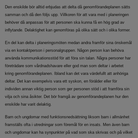
Den enskilde bör alltid erbjudas att delta då genomförandeplanen sätts
samman och då den följs upp. Villkoren för att vara med i planeringen
behöver då anpassas för att personen ska kunna få en hög grad av
inflytande. Delaktighet kan genomföras på olika sätt och i olika former.
En del kan delta i planeringsmöten medan andra framför sina önskemål
via en kontaktperson i personalgruppen. Någon person kan behöva
använda kommunikationsstöd för att föra sin talan. Några personer har
företrädare som vårdnadshavare eller god man som deltar i arbetet
kring genomförandeplanen. Ibland kan det vara värdefullt att anhöriga
deltar. Det kan exempelvis vara ett syskon, en förälder eller för
individen annan viktig person som ger personen stöd i att framföra sin
vilja och sina åsikter. Det bör framgå av genomförandeplanen hur den
enskilde har varit delaktig.
Barn och ungdomar med funktionsnedsättning liksom barn i allmänhet
framställs ofta i utredningar som föremål för en insats. Men även barn
och ungdomar kan ha synpunkter på vad som ska skrivas och på vilket