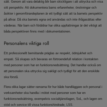
sätt. Genom att vara delaktig blir barn skickligare i att uttrycka och visa
sitt perspektiv. Att dokumentera barns erfarenheter, önskningar och
åsikter i genomförandeplanen är ett tydligt sätt att ta barnets perspektiv
på allvar. Då ska barnets egna ord användas och inte ifrågasättas eller
värderas. När barn och föräldrar har olika uppfattningar är det viktigt att
båda perspektiven finns med i dokumentationen.
Personalens viktiga roll
Ett professionellt bemötande präglas av respekt, ödmjukhet och
empati. Så skapas och bevaras en förtroendefull relation i kontakten
med personer som har en funktionsnedsättning. Det handlar också om
att personalen ska uttrycka sig sakligt och tydligt för att den enskilde
ska förstå.
Flera olika lagar sätter ramarna för hur både handläggare och personal i
verksamheter ska handla i mötet med personer som har en
funktionsnedsättning, exempelvis socialtjänstlagen, SoL, och lagen om
stöd och service till vissa funktionshindrade, LSS.