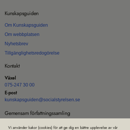
Kun­skaps­gui­den
Om Kun­skaps­gui­den
Om webb­plat­sen
Nyhets­b­rev
Till­gäng­lig­hets­re­do­gö­relse
Kon­takt
Växel
075-247 30 00
E-post
kun­skaps­gui­den@soci­al­sty­rel­sen.se
Gemen­sam för­fatt­nings­sam­ling
Före­skrif­ter och all­männa råd (HSLF-FS)
Vi använder kakor (cookies) för att ge dig en bättre upplevelse av vår