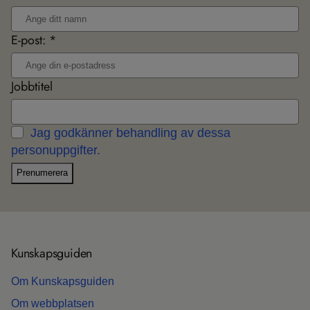
E-post: *
Jobbtitel
Jag godkänner behandling av dessa
personuppgifter.
Prenumerera
Kun­skaps­gui­den
Om Kun­skaps­gui­den
Om webb­plat­sen