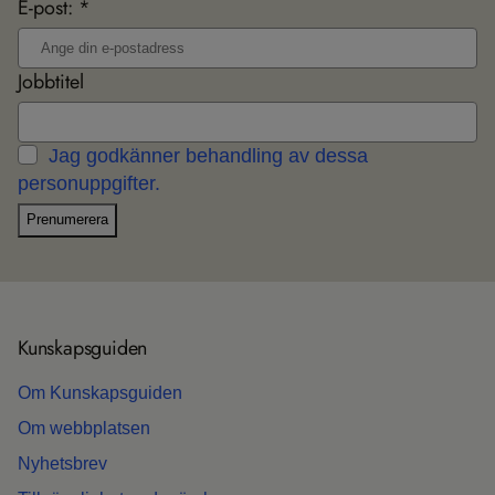
E-post: *
Jobbtitel
Jag godkänner behandling av dessa
personuppgifter.
Prenumerera
Kun­skaps­gui­den
Om Kun­skaps­gui­den
Om webb­plat­sen
Nyhets­b­rev