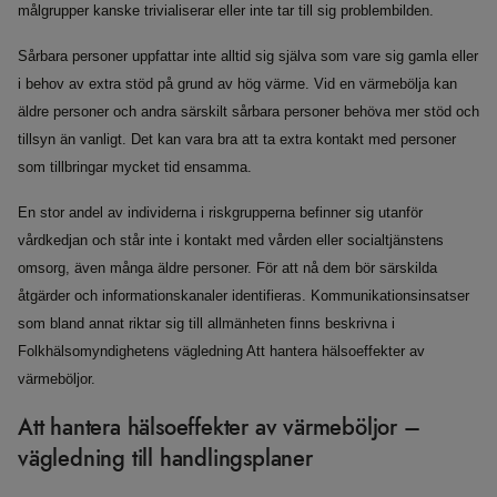
målgrupper kanske trivialiserar eller inte tar till sig problembilden.
Sårbara personer uppfattar inte alltid sig själva som vare sig gamla eller
i behov av extra stöd på grund av hög värme. Vid en värmebölja kan
äldre personer och andra särskilt sårbara personer behöva mer stöd och
tillsyn än vanligt. Det kan vara bra att ta extra kontakt med personer
som tillbringar mycket tid ensamma.
En stor andel av individerna i riskgrupperna befinner sig utanför
vårdkedjan och står inte i kontakt med vården eller socialtjänstens
omsorg, även många äldre personer. För att nå dem bör särskilda
åtgärder och informationskanaler identifieras. Kommunikationsinsatser
som bland annat riktar sig till allmänheten finns beskrivna i
Folkhälsomyndighetens vägledning Att hantera hälsoeffekter av
värmeböljor.
Att hantera hälsoeffekter av värmeböljor –
vägledning till handlingsplaner