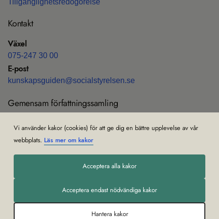
Till­gäng­lig­hets­re­do­gö­relse
Kon­takt
Växel
075-247 30 00
E-post
kun­skaps­gui­den@soci­al­sty­rel­sen.se
Gemen­sam för­fatt­nings­sam­ling
Före­skrif­ter och all­männa råd (HSLF-FS)
Vi använder kakor (cookies) för att ge dig en bättre upplevelse av vår
Om gemen­sam för­fatt­nings­sam­ling
webbplats.
Läs mer om kakor
Acceptera alla kakor
Acceptera endast nödvändiga kakor
Hantera kakor