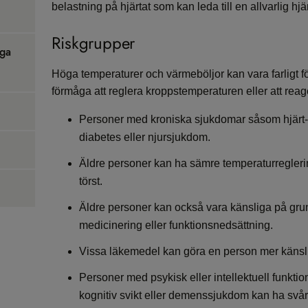
belastning på hjärtat som kan leda till en allvarlig hjär
Riskgrupper
iga
Höga temperaturer och värmeböljor kan vara farligt f
förmåga att reglera kroppstemperaturen eller att reage
Personer med kroniska sjukdomar såsom hjärt-
diabetes eller njursjukdom.
Äldre personer kan ha sämre temperaturregleri
törst.
Äldre personer kan också vara känsliga på gru
medicinering eller funktionsnedsättning.
Vissa läkemedel kan göra en person mer känsli
Personer med psykisk eller intellektuell funkt
kognitiv svikt eller demenssjukdom kan ha svåra