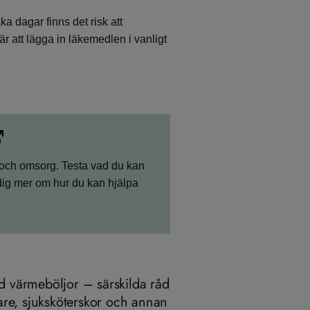
a dagar finns det risk att
är att lägga in läkemedlen i vanligt
d och omsorg. Testa vad du kan
dig mer om hur du kan hjälpa
id värmeböljor – särskilda råd
äkare, sjuksköterskor och annan