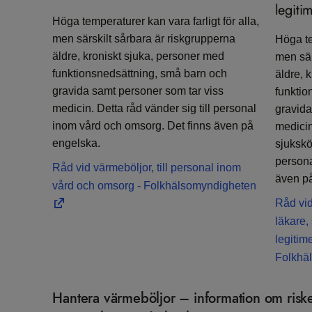
legiti
Höga temperaturer kan vara farligt för alla,
men särskilt sårbara är riskgrupperna
Höga te
äldre, kroniskt sjuka, personer med
men sär
funktionsnedsättning, små barn och
äldre, 
gravida samt personer som tar viss
funktio
medicin. Detta råd vänder sig till personal
gravida
inom vård och omsorg. Det finns även på
medicin.
engelska.
sjukskö
persona
Råd vid värmeböljor, till personal inom
även p
vård och omsorg - Folkhälsomyndigheten
Råd vid
läkare,
legitim
Folkhä
Hantera värmeböljor – information om risker