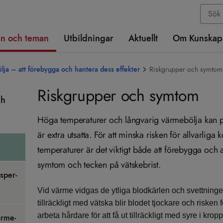
n och teman
Utbildningar
Aktuellt
Om Kunskap
ja – att förebygga och hantera dess effekter
Riskgrupper och symtom
Riskgrupper och symtom
ch
Höga temperaturer och långvarig värmebölja kan p
är extra utsatta. För att minska risken för allvarlig
temperaturer är det viktigt både att förebygga och a
symtom och tecken på vätskebrist.
s­per­
Vid värme vidgas de ytliga blodkärlen och svettningen
tillräckligt med vätska blir blodet tjockare och risken
arbeta hårdare för att få ut tillräckligt med syre i kr
r­me­