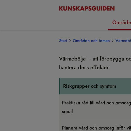
Område
Start
Områden och teman
Värmeböl
Vär­me­bölja – att före­bygga o
han­tera dess effek­ter
Risk­grup­per och sym­tom
Prak­tiska råd till vård och omsorg
so­nal
Pla­nera vård och omsorg inför vä