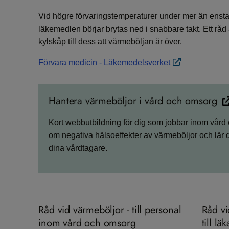
Vid högre förvaringstemperaturer under mer än enstak
läkemedlen börjar brytas ned i snabbare takt. Ett råd 
kylskåp till dess att värmeböljan är över.
Förvara medicin - Läkemedelsverket
Hantera värmeböljor i vård och omsorg
Kort webb­utbild­ning för dig som jobbar inom vår
om negativa hälsoeffekter av värmeböljor och lär 
dina vårdtagare.
Råd​ vid värmeböljor - till personal
​Råd v
inom vård och omsorg
till l