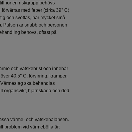
illhör en riskgrupp behövs
förvärras med feber (cirka 39° C)
stig och svettas, har mycket små
t). Pulsen är snabb och personen
behandling behövs, oftast på
v värme och vätskebrist och innebär
över 40,5° C, förvirring, kramper,
s. Värmeslag ska behandlas
ill organsvikt, hjärnskada och död.
passa värme- och vätskebalansen.
ll problem vid värmebölja är: