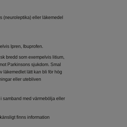
 (neuroleptika) eller läkemedel
is Ipren, Ibuprofen.
sk bredd som exempelvis litium,
t mot Parkinsons sjukdom. Smal
 läkemedlet lätt kan bli för hög
ningar eller utebliven
 i samband med värmebölja eller
änsligt finns information