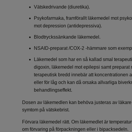
Vätskedrivande (diuretika).
Psykofarmaka, framförallt läkemedel mot psykos
mot depression (antidepressiva).
Blodtryckssänkande läkemedel.
NSAID-preparat /COX-2 -hämmare som exempelv
Läkemedel som har en så kallad smal terapeuti
digoxin, läkemedel mot epilepsi samt prepara
terapeutisk bredd innebär att koncentrationen av
eller för låg och kan då orsaka allvarliga biverk
behandlingseffekt.
Dosen av läkemedlen kan behöva justeras av läkare
symtom på vätskebrist.
Förvara läkemedel rätt. Om läkemedlet är temperaturk
om förvaring på förpackningen eller i bipacksedeln.