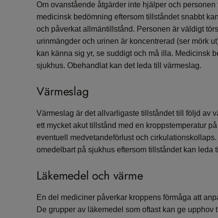
Om ovanstående åtgärder inte hjälper och personen t
medicinsk bedömning eftersom tillståndet snabbt kan 
och påverkat allmäntillstånd. Personen är väldigt tör
urinmängder och urinen är koncentrerad (ser mörk u
kan känna sig yr, se suddigt och må illa. Medicinsk 
sjukhus. Obehandlat kan det leda till värmeslag.
Värmeslag
Värmeslag är det allvarligaste tillståndet till följd a
ett mycket akut tillstånd med en kroppstemperatur på 
eventuell medvetandeförlust och cirkulationskollap
omedelbart på sjukhus eftersom tillståndet kan leda t
Läkemedel och värme
En del mediciner påverkar kroppens förmåga att an
De grupper av läkemedel som oftast kan ge upphov ti