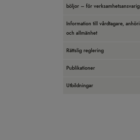
böl­jor – för verk­sam­hets­an­sva­rig
Infor­ma­tion till vård­ta­gare, anhö­r
och all­män­het
Rätts­lig regle­ring
Pub­li­ka­tio­ner
Utbild­ningar