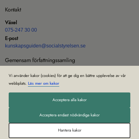
Kon­takt
Växel
075-247 30 00
E-post
kun­skaps­gui­den@soci­al­sty­rel­sen.se
Gemen­sam för­fatt­nings­sam­ling
Före­skrif­ter och all­männa råd (HSLF-FS)
Vi använder kakor (cookies) för att ge dig en bättre upplevelse av vår
Om gemen­sam för­fatt­nings­sam­ling
webbplats.
Läs mer om kakor
Acceptera alla kakor
Acceptera endast nödvändiga kakor
Hantera kakor