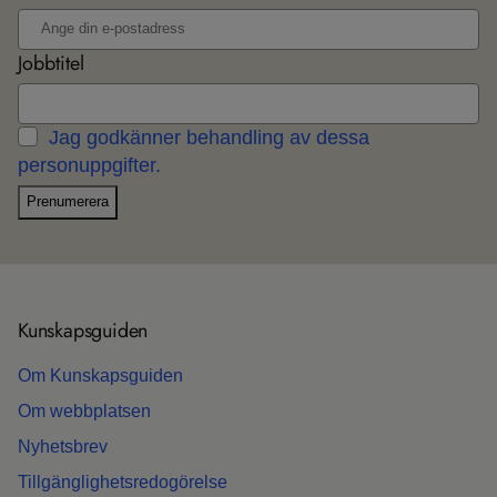
Jobbtitel
Jag godkänner behandling av dessa
personuppgifter.
Prenumerera
Kun­skaps­gui­den
Om Kun­skaps­gui­den
Om webb­plat­sen
Nyhets­b­rev
Till­gäng­lig­hets­re­do­gö­relse