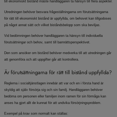
till ekonomiskt bistånd måste handläggaren ta hänsyn till flera aspekter.
Utredningen behöver besvara frågeställningarna om förutsättningarna
för rätt till ekonomiskt bistånd är uppfyllda, om behovet kan tillgodoses
på något annat sätt och vilket biståndsbelopp som ska beviljas.
Vid bedömningen behöver handläggaren ta hänsyn till individuella
förutsättningar och behov, samt till barnrättsperspektivet.
Den som ansöker om bistånd behöver medverka till att utredningen går
att genomföra och att uppgifter går att kontrollera.
Är förutsättningarna för rätt till bistånd uppfyllda?
Reglerna i socialtjänstlagen innebär att var och en i första hand är
skyldig att själv försörja sig och sin familj. Handläggaren behöver
bedöma om personen eller familjen inom ramen för sin förmåga kan
anses ha gjort allt de kunnat för att undvika försörjningsproblem.
Exempel på krav som normalt kan ställas: