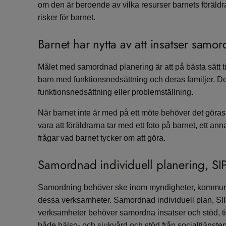
om den är beroende av vilka resurser barnets föräldra
risker för barnet.
Barnet har nytta av att insatser samo
Målet med samordnad planering är att på bästa sätt 
barn med funktionsnedsättning och deras familjer. De
funktionsnedsättning eller problemställning.
När barnet inte är med på ett möte behöver det göras s
vara att föräldrarna tar med ett foto på barnet, ett an
frågar vad barnet tycker om att göra.
Samordnad individuell planering, SI
Samordning behöver ske inom myndigheter, kommun
dessa verksamheter. Samordnad individuell plan, SIP, 
verksamheter behöver samordna insatser och stöd, t
både hälso- och sjukvård och stöd från socialtjäns