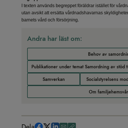
I texten används begreppet föräldrar istället för vår
utan avsikt att ersätta vårdnadshavarnas skyldigheter
barnets vård och försörjning.
Andra har läst om:
Behov av samordni
Samverkan
Socialstyrelsens mod
Om familjehemsvå
Dela