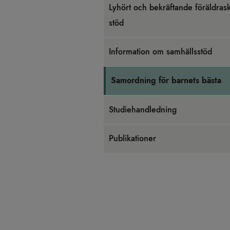
Lyhört och bekräf­tande för­äld­ra­s
stöd
Infor­ma­tion om sam­hälls­stöd
Sam­ord­ning för bar­nets bästa
Stu­di­e­hand­led­ning
Pub­li­ka­tio­ner