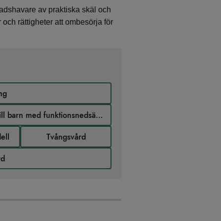
dnadshavare av praktiska skäl och
 och rättigheter att ombesörja för
ng
Publikationer under temat Samordning av stöd till barn med funktionsnedsättning
ell
Tvångsvård
rd