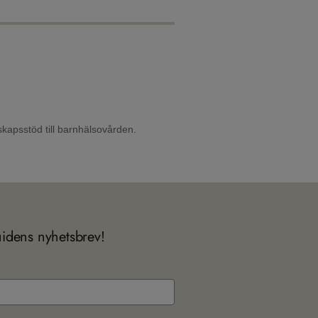
skapsstöd till barnhälsovården.
uidens nyhetsbrev!