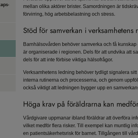
kaps­
mellan olika aktörer brister. Samordningen är tidskräv
förvirring, hög arbetsbelastning och stress.
Stöd för samverkan i verksamhetens r
Barnhälsovården behöver samverka och få kunskap om
är organiserade i regionen. Dels för att undvika at
dels för att inte förbise viktiga hälsofrågor.
Verksamhetens ledning behöver tydligt signalera sit
interna rutinerna och processerna, och genom uppföl
också viktigt att ledningen bygger upp en samverka
Höga krav på föräldrarna kan medföra
Vårdgivare uppmanar ibland föräldrar att överföra info
vilket medför flera risker. Till exempel kan muntlig inf
en patientsäkerhetsrisk för barnet. Tillgången till vå