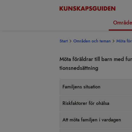
Område
Start
Områden och teman
Möta för
Möta för­äld­rar till barn med fu
tionsned­sätt­ning
Famil­jens situ­a­tion
Risk­fak­to­rer för ohälsa
Att möta famil­jen i var­da­gen