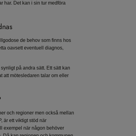
r har. Det kan i sin tur medföra
rdnas
tillgodose de behov som finns hos
tta oavsett eventuell diagnos,
ynligt på andra sätt. Ett sätt kan
nat att mötesledaren talar om eller
P
er och regioner men också mellan
är ett viktigt stöd när
ill exempel när någon behöver
ten. Då kan regionen och kommunen