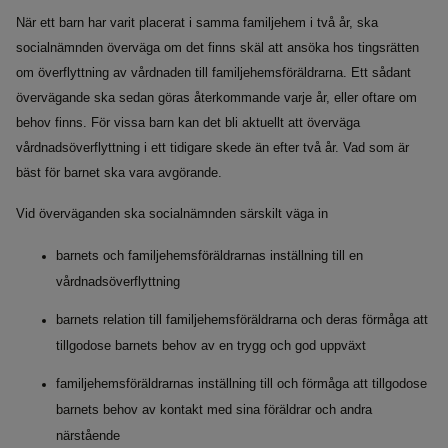
När ett barn har varit placerat i samma familjehem i två år, ska
socialnämnden överväga om det finns skäl att ansöka hos tingsrätten
om överflyttning av vårdnaden till familjehemsföräldrarna. Ett sådant
övervägande ska sedan göras återkommande varje år, eller oftare om
behov finns. För vissa barn kan det bli aktuellt att överväga
vårdnadsöverflyttning i ett tidigare skede än efter två år. Vad som är
bäst för barnet ska vara avgörande.
Vid överväganden ska socialnämnden särskilt väga in
barnets och familjehemsföräldrarnas inställning till en
vårdnadsöverflyttning
barnets relation till familjehemsföräldrarna och deras förmåga att
tillgodose barnets behov av en trygg och god uppväxt
familjehemsföräldrarnas inställning till och förmåga att tillgodose
barnets behov av kontakt med sina föräldrar och andra
närstående