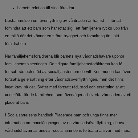
barnets relation till sina föräldrar.
Bestämmelsen om överflyttning av vårdnaden är främst till för att
förhindra att ett barn som har rotat sig i ett familjehem rycks upp från
en miljö där det känner en större trygghet och förankring än i sitt
föräldrahem.
När familjehemsföräldrarna blir barnets nya vårdnadshavare upphör
familjehemsplaceringen. De tidigare familjehemsföräldrarna kan få
fortsatt råd och stöd av socialtjänsten om de vill. Kommunen kan även
fortsätta ge ersättning efter vårdnadsöverflyttningen, men det finns
inget krav på det. Syftet med fortsatt råd, stöd och ersättning är att
underlätta för de familjehem som överväger att överta vårdnaden av ett
placerat barn.
I Socialstyrelsens handbok Placerade barn och unga finns mer
information om handläggningen av en vårdnadsöverflyttning, de nya
vårdnadshavarnas ansvar, socialnämndens fortsatta ansvar med mera.