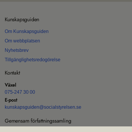
Kun­skaps­gui­den
Om Kun­skaps­gui­den
Om webb­plat­sen
Nyhets­b­rev
Till­gäng­lig­hets­re­do­gö­relse
Kon­takt
Växel
075-247 30 00
E-post
kun­skaps­gui­den@soci­al­sty­rel­sen.se
Gemen­sam för­fatt­nings­sam­ling