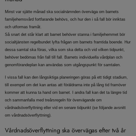
Minst var sjätte månad ska socialnämnden överväga om barnets
familjehemsvård fortfarande behövs, och hur den i så fall bör inriktas
och utformas framåt.
Så snart det står klart att barnet behöver stanna i familjehemmet bör
socialtjänsten regelbundet lyfta frågan om barnets framtida boende. Hur
dessa samtal ska föras, vilka som ska delta och vid vilken tidpunkt,
behöver bedömas från fall till fall. Barnets individuella vårdplan och
genomförandeplan kan användas som utgångspunkt för samtalen.
I vissa fall kan den långsiktiga planeringen göras på ett tidigt stadium,
till exempel om det kan antas att föräldrarna inte på lång tid framöver
kommer att kunna ta hand om barnet. I andra fall kan det ta längre tid
och sammanfalla med treårsregeln för övervägande om
vårdnadsöverflyttning eller vid en senare tidpunkt (se följande avsnitt
om vårdnadsöverflyttning).
Vårdnadsöverflyttning ska övervägas efter två år