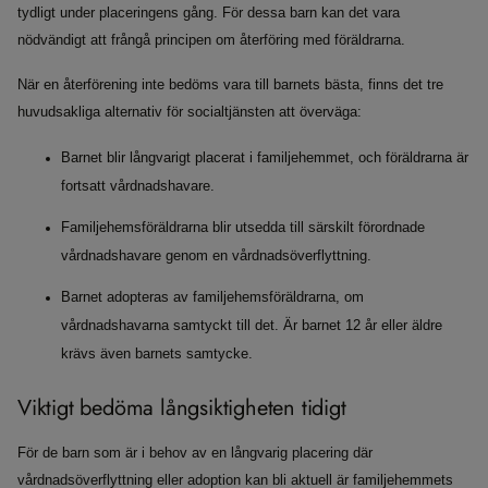
tydligt under placeringens gång. För dessa barn kan det vara
nödvändigt att frångå principen om återföring med föräldrarna.
När en återförening inte bedöms vara till barnets bästa, finns det tre
huvudsakliga alternativ för socialtjänsten att överväga:
Barnet blir långvarigt placerat i familjehemmet, och föräldrarna är
fortsatt vårdnadshavare.
Familjehemsföräldrarna blir utsedda till särskilt förordnade
vårdnadshavare genom en vårdnadsöverflyttning.
Barnet adopteras av familjehemsföräldrarna, om
vårdnadshavarna samtyckt till det. Är barnet 12 år eller äldre
krävs även barnets samtycke.
Viktigt bedöma långsiktigheten tidigt
För de barn som är i behov av en långvarig placering där
vårdnadsöverflyttning eller adoption kan bli aktuell är familjehemmets