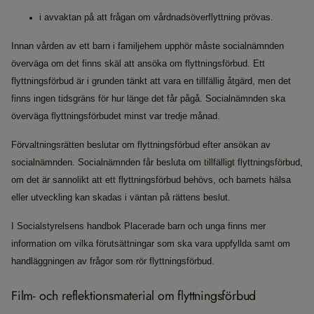
i avvaktan på att frågan om vårdnadsöverflyttning prövas.
Innan vården av ett barn i familjehem upphör måste socialnämnden
överväga om det finns skäl att ansöka om flyttningsförbud. Ett
flyttningsförbud är i grunden tänkt att vara en tillfällig åtgärd, men det
finns ingen tidsgräns för hur länge det får pågå. Socialnämnden ska
överväga flyttningsförbudet minst var tredje månad.
Förvaltningsrätten beslutar om flyttningsförbud efter ansökan av
socialnämnden. Socialnämnden får besluta om tillfälligt flyttningsförbud,
om det är sannolikt att ett flyttningsförbud behövs, och barnets hälsa
eller utveckling kan skadas i väntan på rättens beslut.
I Socialstyrelsens handbok Placerade barn och unga finns mer
information om vilka förutsättningar som ska vara uppfyllda samt om
handläggningen av frågor som rör flyttningsförbud.
Film- och reflektionsmaterial om flyttningsförbud