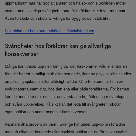
uppmärksammas när socialtjänsten och hälso- och sjukvården möter
vuxna med allvarliga svårigheter som är föräldrar eller lever med barn.
Även förskola och skola är viktiga för trygghet och stabilitet.
Faktablad om barn som anhöriga – Socialstyrelsen
Svårigheter hos föräldrar kan ge allvarliga
konsekvenser
Många barn växer upp i en familj där det förekommer våld eller där en
förälder har ett skadligt bruk eller beroende, lider av psykisk ohälsa eller
en allvarlig sjukdom, eller plötsligt avlider. Ofta förekommer flera av
svårigheterna samtidigt, hos den ena eller båda föräldrarna. För barnen
kan det innebära oro, orimligt ansvarstagande, förändringar i vardagen
och svåra upplevelser. På sikt kan det leda till svårigheter i skolan,
egen ohälsa och andra negativa konsekvenser.
Närmare åtta procent av barn i Sverige har under uppväxten föräldrar
med så allvarligt beroende eller psykisk ohälsa att de får sjukhusvård.