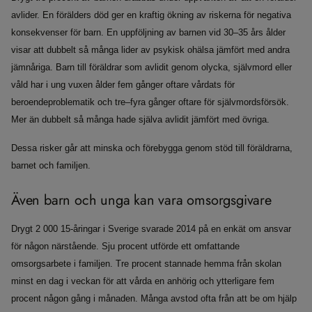
avlider. En förälders död ger en kraftig ökning av riskerna för negativa
konsekvenser för barn. En uppföljning av barnen vid 30–35 års ålder
visar att dubbelt så många lider av psykisk ohälsa jämfört med andra
jämnåriga. Barn till föräldrar som avlidit genom olycka, självmord eller
våld har i ung vuxen ålder fem gånger oftare vårdats för
beroendeproblematik och tre–fyra gånger oftare för självmordsförsök.
Mer än dubbelt så många hade själva avlidit jämfört med övriga.
Dessa risker går att minska och förebygga genom stöd till föräldrarna,
barnet och familjen.
Även barn och unga kan vara omsorgsgivare
Drygt 2 000 15-åringar i Sverige svarade 2014 på en enkät om ansvar
för någon närstående. Sju procent utförde ett omfattande
omsorgsarbete i familjen. Tre procent stannade hemma från skolan
minst en dag i veckan för att vårda en anhörig och ytterligare fem
procent någon gång i månaden. Många avstod ofta från att be om hjälp