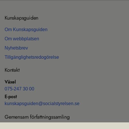
Kun­skaps­gui­den
Om Kun­skaps­gui­den
Om webb­plat­sen
Nyhets­b­rev
Till­gäng­lig­hets­re­do­gö­relse
Kon­takt
Växel
075-247 30 00
E-post
kun­skaps­gui­den@soci­al­sty­rel­sen.se
Gemen­sam för­fatt­nings­sam­ling
Före­skrif­ter och all­männa råd (HSLF-FS)