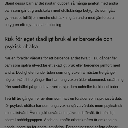
Bland dessa barn är det nästan dubbelt så många jämfört med andra
barn som går ut grundskolan med ofullständiga betyg. De som gått
gymnasiet fullföljer i mindre utsträckning än andra med jämförbara
betyg en eftergymnasial utbildning.
Risk för eget skadligt bruk eller beroende och
psykisk ohälsa
När en förälder vårdats för ett beroende är det fyra till sju gånger fler
barn som själva utvecklar ett skadligt bruk eller beroende jämfört med
andra. Dödligheten under tiden som ung vuxen är nästan tre gånger
högre. Två till tre gånger fler har i ung vuxen ålder ekonomisk ersättning
från samhället på grund av kronisk sjukdom och/eller funktionshinder.
Två till tre gånger fler av dem som haft en förälder som sjukhusvårdats
för psykisk ohälsa har som unga vuxna själva vårdats inom psykiatrisk
specialistvård. Även sjukhusvårdade självmordsförsök är trefaldigt
högre i anhöriggruppen. Andelen utanför arbetskraften är omkring en
tiondel högre än för andra jämnåriga. Försörjningsstöd är fyra gånger