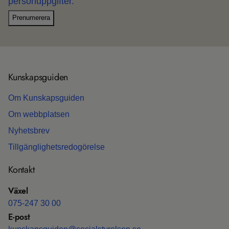
personuppgifter.
Prenumerera
Kun­skaps­gui­den
Om Kun­skaps­gui­den
Om webb­plat­sen
Nyhets­b­rev
Till­gäng­lig­hets­re­do­gö­relse
Kon­takt
Växel
075-247 30 00
E-post