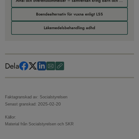
Avtal och överenskommelser – samverkan kring barn och unga
Boendealternativ för vuxna enligt LSS
Läkemedelsbehandling adhd
Dela
Faktagranskad av: Socialstyrelsen
2025-02-20
Senast granskad:
Källor:
Material från
Socialstyrelsen och SKR