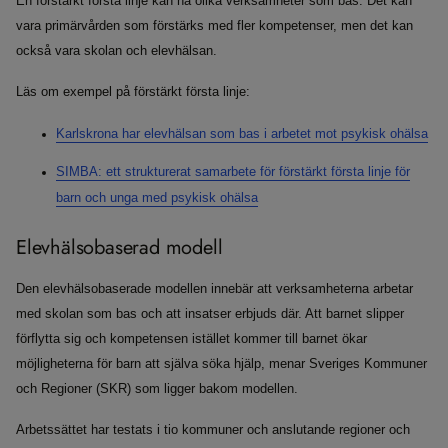
En förstärkt första linje kan ha olika verksamheter som bas. Det kan
vara primärvården som förstärks med fler kompetenser, men det kan
också vara skolan och elevhälsan.
Läs om exempel på förstärkt första linje:
Karlskrona har elevhälsan som bas i arbetet mot psykisk ohälsa
SIMBA: ett strukturerat samarbete för förstärkt första linje för
barn och unga med psykisk ohälsa
Elevhälsobaserad modell
Den elevhälsobaserade modellen innebär att verksamheterna arbetar
med skolan som bas och att insatser erbjuds där. Att barnet slipper
förflytta sig och kompetensen istället kommer till barnet ökar
möjligheterna för barn att själva söka hjälp, menar Sveriges Kommuner
och Regioner (SKR) som ligger bakom modellen.
Arbetssättet har testats i tio kommuner och anslutande regioner och