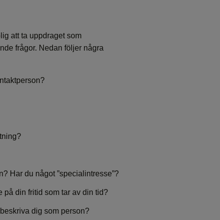
ig att ta uppdraget som
kande frågor. Nedan följer några
ontaktperson?
tning?
en? Har du något ”specialintresse”?
på din fritid som tar av din tid?
e beskriva dig som person?