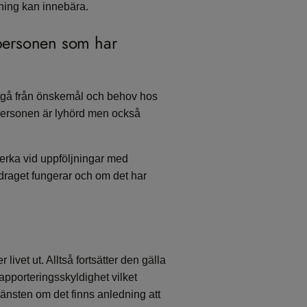
ning kan innebära.
personen som har
 utgå från önskemål och behov hos
tpersonen är lyhörd men också
verka vid uppföljningar med
draget fungerar och om det har
ivet ut. Alltså fortsätter den gälla
apporteringsskyldighet vilket
jänsten om det finns anledning att