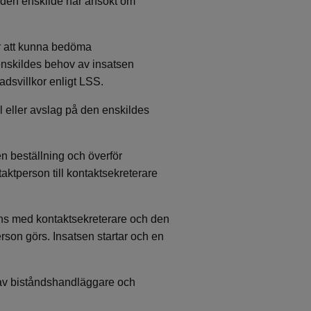
 den enskilde har ansökt om
r att kunna bedöma
enskildes behov av insatsen
dsvillkor enligt LSS.
l eller avslag på den enskildes
 beställning och överför
ktperson till kontaktsekreterare
ns med kontaktsekreterare och den
son görs. Insatsen startar och en
 av biståndshandläggare och