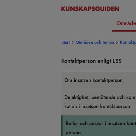
Område
Start
Områden och teman
Kontaktp
Kon­takt­per­son enligt LSS
Om insat­sen kon­takt­per­son
Del­ak­tig­het, bemö­tande och kom­
ka­tion i insat­sen kon­takt­per­son
Rol­ler och ansvar i insat­sen kon­
per­son