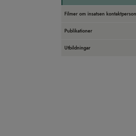
Fil­mer om insat­sen kon­takt­per­so
Pub­li­ka­tio­ner
Utbild­ningar