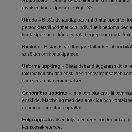
Aktualisera –
Den enskilde eller den som företräder
insatsen kontaktperson enligt LSS.
Utreda –
Biståndshandläggare inhämtar uppgifter fö
personkretstillhörighet och individuellt bedöma den 
kontaktperson utifrån centrala begrepp om goda levna
Besluta –
Biståndshandläggare fattar beslut om bifal
ansökan om kontaktperson.
Utforma uppdrag –
Biståndshandläggaren skickar en
information om den enskildes behov av insatsen konta
som sedan planerar insatsen.
Genomföra uppdrag
–
Insatsen planeras tillsamma
enskilde. Matchning med den enskilde och kontaktper
genomförandeplan upprättas.
Följa upp –
Insatsen följs med regelbundenhet upp
kontaktsekreterare.